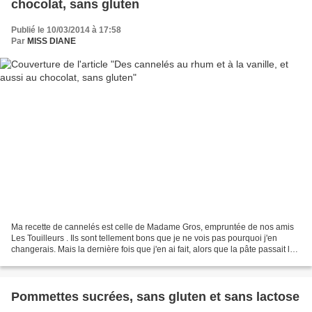
chocolat, sans gluten
Publié le 10/03/2014 à 17:58
Par
MISS DIANE
Ma recette de cannelés est celle de Madame Gros, empruntée de nos amis
Les Touilleurs . Ils sont tellement bons que je ne vois pas pourquoi j'en
changerais. Mais la dernière fois que j'en ai fait, alors que la pâte passait la
nuit au frigo, je me suis...
Pommettes sucrées, sans gluten et sans lactose