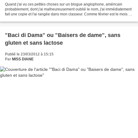
Quand j'ai vu ces petites choses sur un blogue anglophone, américain
probablement, dont j'ai malheureusement oublié le nom, j'ai immédiatement
fait une copie et l'ai rangée dans mon classeur. Comme février est le mois du
chocolat, alors que je faisais...
"Baci di Dama" ou "Baisers de dame", sans
gluten et sans lactose
Publié le 23/03/2012 à 15:15
Par
MISS DIANE