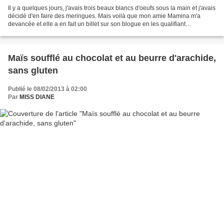
Il y a quelques jours, j'avais trois beaux blancs d'oeufs sous la main et j'avais
décidé d'en faire des meringues. Mais voilà que mon amie Mamina m'a
devancée et elle a en fait un billet sur son blogue en les qualifiant
d'inratables. Elle a même expliqué...
Maïs soufflé au chocolat et au beurre d'arachide,
sans gluten
Publié le 08/02/2013 à 02:00
Par
MISS DIANE