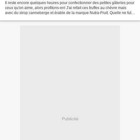
Il reste encore quelques heures pour confectionner des petites gâteries pour
ceux qu'on aime, alors profitons-en! J'ai refait ces truffes au chèvre mais
avec du sirop canneberge et érable de la marque Nutra-Fruit. Quelle ne fut
pas ma surprise, en faisant...
Publicité