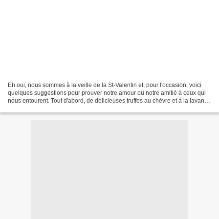
Eh oui, nous sommes à la veille de la St-Valentin et, pour l'occasion, voici
quelques suggestions pour prouver notre amour ou notre amitié à ceux qui
nous entourent. Tout d'abord, de délicieuses truffes au chèvre et à la lavande
. Et ces Boules au rhum...