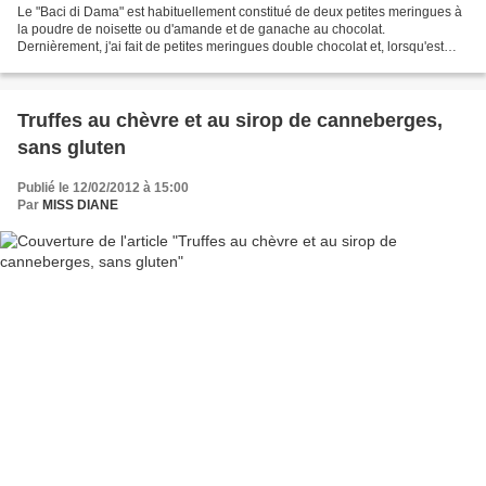
Le "Baci di Dama" est habituellement constitué de deux petites meringues à
la poudre de noisette ou d'amande et de ganache au chocolat.
Dernièrement, j'ai fait de petites meringues double chocolat et, lorsqu'est
venu le temps de les offrir, je me suis...
Truffes au chèvre et au sirop de canneberges,
sans gluten
Publié le 12/02/2012 à 15:00
Par
MISS DIANE