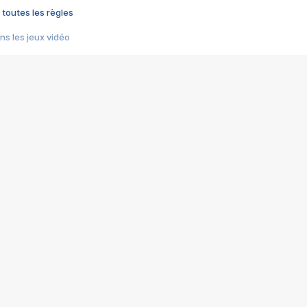
 toutes les règles
s les jeux vidéo
us choquant de Rockstar ? - Le scandale BULLY
e plus moche de Steam
du RÊVE tourne au CAUCHEMAR
pendant 8 heures
it… à tort
umiliés par un jeu vidéo
ire - Final Fantasy 8
ti un empire - Age of Empires
story DOFUS
tard, il crée l'un des pires jeux de tous les temps, MindsEye.