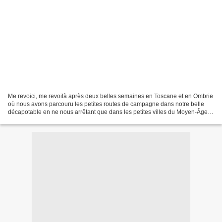
Me revoici, me revoilà après deux belles semaines en Toscane et en Ombrie
où nous avons parcouru les petites routes de campagne dans notre belle
décapotable en ne nous arrêtant que dans les petites villes du Moyen-Âge.
Pas pour nous les grandes villes...