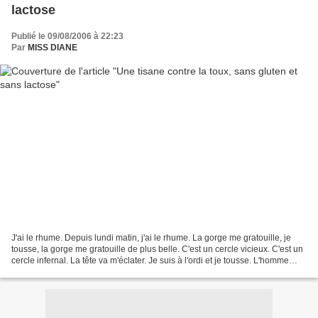
lactose
Publié le 09/08/2006 à 22:23
Par
MISS DIANE
J'ai le rhume. Depuis lundi matin, j'ai le rhume. La gorge me gratouille, je
tousse, la gorge me gratouille de plus belle. C'est un cercle vicieux. C'est un
cercle infernal. La tête va m'éclater. Je suis à l'ordi et je tousse. L'homme
apparaît derrière...