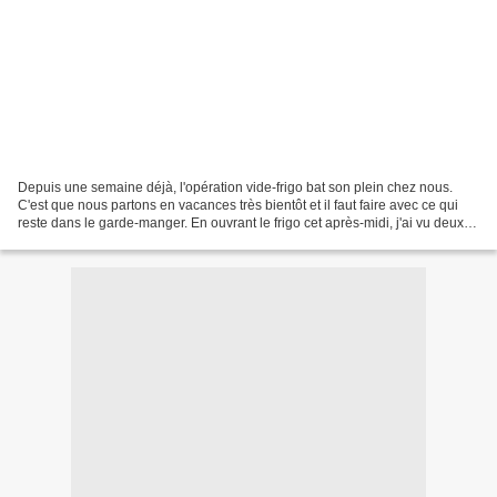
Depuis une semaine déjà, l'opération vide-frigo bat son plein chez nous.
C'est que nous partons en vacances très bientôt et il faut faire avec ce qui
reste dans le garde-manger. En ouvrant le frigo cet après-midi, j'ai vu deux
belles mangues qui se prélassaient...