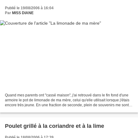
Publié le 19/08/2006 à 16:04
Par
MISS DIANE
Quand mes parents ont "cassé maison", j'ai retrouvé dans le fin fond d'une
armoire le pot de limonade de ma mère, celui qu'elle utilisait lorsque j'étais
encore très jeune. En une fraction de seconde, plein de souvenirs me sont
remontés en mémoire et...
Poulet grillé à la coriandre et à la lime
Publié le 18/08/2006 à 17:39