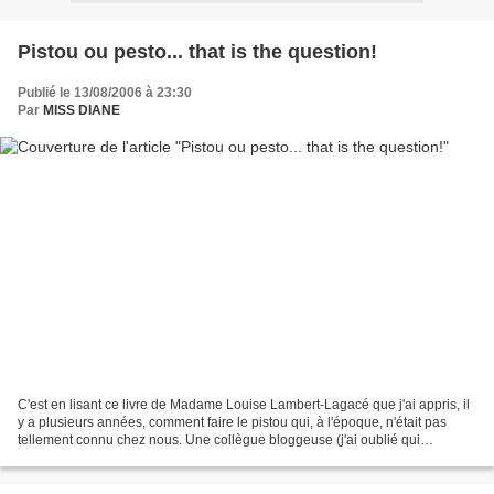
Pistou ou pesto... that is the question!
Publié le 13/08/2006 à 23:30
Par
MISS DIANE
C'est en lisant ce livre de Madame Louise Lambert-Lagacé que j'ai appris, il
y a plusieurs années, comment faire le pistou qui, à l'époque, n'était pas
tellement connu chez nous. Une collègue bloggeuse (j'ai oublié qui
malheureusement et je n'arrive pas...