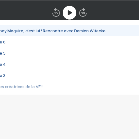
bey Maguire, c'est lui ! Rencontre avec Damien Witecka
e 6
e 5
e 4
e 3
s créatrices de la VF !
e 2
e 1
e Mektoub My Love arrive enfin ! Rencontre avec Shaïn Boumedine et Sal
i : après Toni en famille