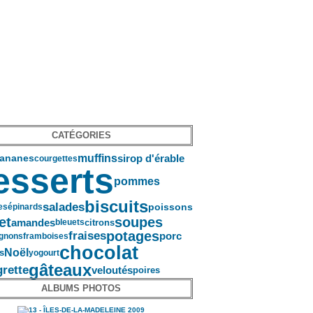
CATÉGORIES
muffins
sirop d'érable
ananes
courgettes
esserts
pommes
biscuits
salades
poissons
es
épinards
soupes
et
amandes
citrons
bleuets
potages
fraises
porc
gnons
framboises
chocolat
Noël
s
yogourt
gâteaux
grette
veloutés
poires
ALBUMS PHOTOS