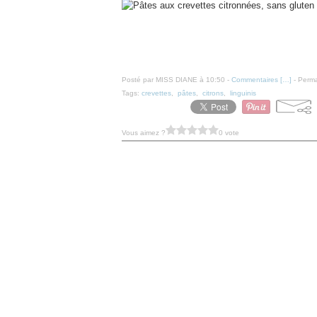
Posté par MISS DIANE à 10:50 -
Commentaires [
…
]
- Perma
Tags:
crevettes
,
pâtes
,
citrons
,
linguinis
Vous aimez ?
0 vote