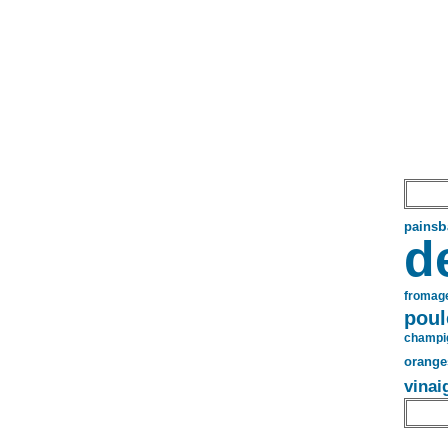
pains
b
d
fromag
poul
champi
orange
vinai