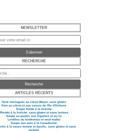
NEWSLETTER
RECHERCHE
ARTICLES RÉCENTS
Tarte meringuée au citron Meyer, sans gluten
Pain au citron et aux cassis de l'Ïle d'Orléans
Soupe froide à la livèche
Risotto à la livèche, sans gluten et sans lactose
Soupe au poulet, aux légumes et au riz
Lentilles du lendemain et oeuf mollet
Soupe aux pois à la Canadienne
his à la sauce tomate et basilic, sans gluten et sans
lactose