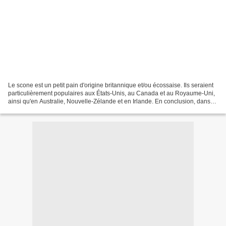
Le scone est un petit pain d'origine britannique et/ou écossaise. Ils seraient
particulièrement populaires aux États-Unis, au Canada et au Royaume-Uni,
ainsi qu'en Australie, Nouvelle-Zélande et en Irlande. En conclusion, dans
tous les pays dont les habitants...