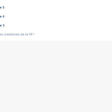
e 5
e 4
e 3
s créatrices de la VF !
e 2
e 1
e Mektoub My Love arrive enfin ! Rencontre avec Shaïn Boumedine et Sal
i : après Toni en famille
elle réalise le bouleversant Dites lui que je l'aime
ais ! Rencontre autour de Vie privée de Rebecca Zlotowski
 de Marguerite, Grave... Rencontre avec Ella Rumpf
 Les Rêveurs, un film intime sur la santé mentale