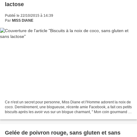
lactose
Publié le 22/10/2015 à 14:39
Par
MISS DIANE
Ce n'est un secret pour personne, Miss Diane et l'Homme adorent la noix de
coco. Dernièrement, une blogueuse, récente amie Facebook, a fait ces petits
biscuits après les avoir vus sur un blogue charmant, " Mon coin gourmand ",
et Miss Diane en a tout...
Gelée de poivron rouge, sans gluten et sans