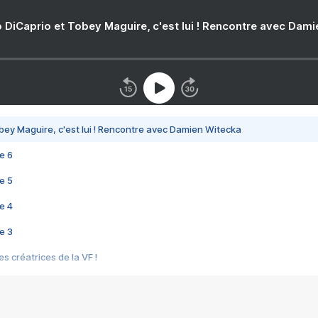
 DiCaprio et Tobey Maguire, c'est lui ! Rencontre avec Dam
bey Maguire, c'est lui ! Rencontre avec Damien Witecka
e 6
e 5
e 4
e 3
s créatrices de la VF !
e 2
e 1