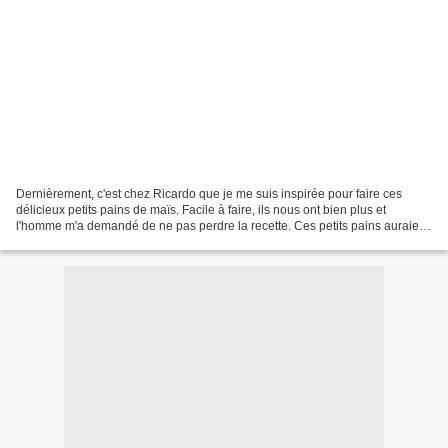
Dernièrement, c'est chez Ricardo que je me suis inspirée pour faire ces
délicieux petits pains de maïs. Facile à faire, ils nous ont bien plus et
l'homme m'a demandé de ne pas perdre la recette. Ces petits pains auraient
très bien accompagné la "caldo...