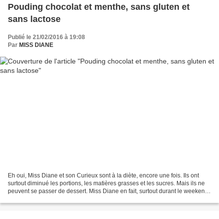
Pouding chocolat et menthe, sans gluten et
sans lactose
Publié le 21/02/2016 à 19:08
Par
MISS DIANE
Eh oui, Miss Diane et son Curieux sont à la diète, encore une fois. Ils ont
surtout diminué les portions, les matières grasses et les sucres. Mais ils ne
peuvent se passer de dessert. Miss Diane en fait, surtout durant le weekend,
mais elle s'efforce...