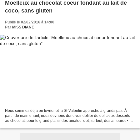
Moelleux au chocolat coeur fondant au lait de
coco, sans gluten
Publié le 02/02/2016 à 14:00
Par
MISS DIANE
Nous sommes déjà en février et la St-Valentin approche à grands pas. À
partir de maintenant, nous devrions donc voir défiler de délicieux desserts
au chocolat, pour le grand plaisir des amateurs et, surtout, des amoureux.
Quand j'ai vu ces petits moelleux...