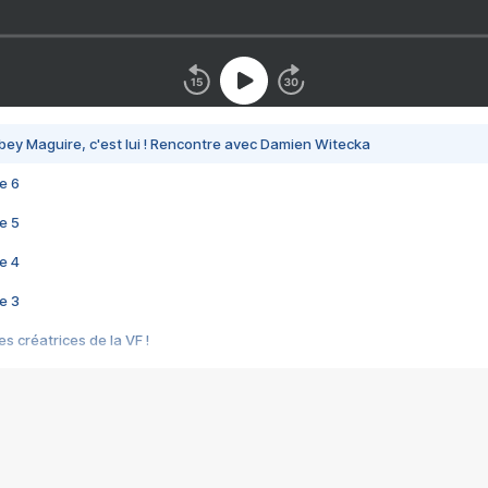
bey Maguire, c'est lui ! Rencontre avec Damien Witecka
e 6
e 5
e 4
e 3
s créatrices de la VF !
e 2
e 1
e Mektoub My Love arrive enfin ! Rencontre avec Shaïn Boumedine et Sal