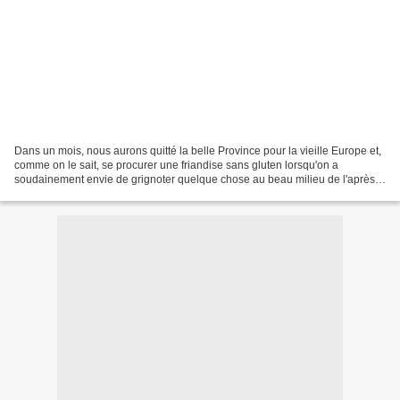
Dans un mois, nous aurons quitté la belle Province pour la vieille Europe et,
comme on le sait, se procurer une friandise sans gluten lorsqu'on a
soudainement envie de grignoter quelque chose au beau milieu de l'après-
midi, c'est un peu comme se mettre...