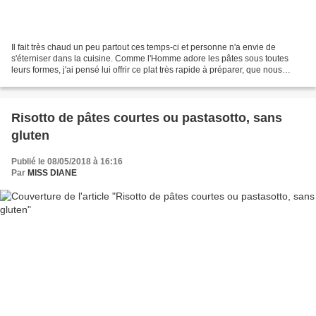
Il fait très chaud un peu partout ces temps-ci et personne n'a envie de
s'éterniser dans la cuisine. Comme l'Homme adore les pâtes sous toutes
leurs formes, j'ai pensé lui offrir ce plat très rapide à préparer, que nous
avons dégusté sur le balcon. Simple...
Risotto de pâtes courtes ou pastasotto, sans
gluten
Publié le 08/05/2018 à 16:16
Par
MISS DIANE