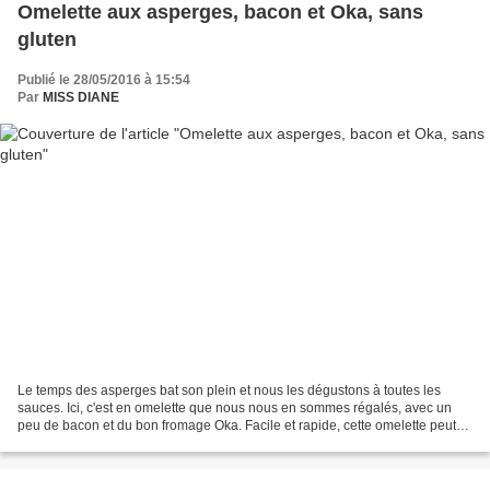
Omelette aux asperges, bacon et Oka, sans
gluten
Publié le 28/05/2016 à 15:54
Par
MISS DIANE
Le temps des asperges bat son plein et nous les dégustons à toutes les
sauces. Ici, c'est en omelette que nous nous en sommes régalés, avec un
peu de bacon et du bon fromage Oka. Facile et rapide, cette omelette peut
être servie au brunch ou au dîner...