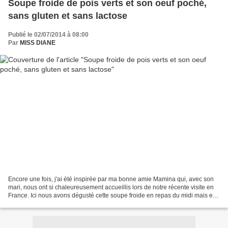
Soupe froide de pois verts et son oeuf poché,
sans gluten et sans lactose
Publié le 02/07/2014 à 08:00
Par
MISS DIANE
Encore une fois, j'ai été inspirée par ma bonne amie Mamina qui, avec son
mari, nous ont si chaleureusement accueillis lors de notre récente visite en
France. Ici nous avons dégusté cette soupe froide en repas du midi mais elle
peut très bien servir d'entrée,...