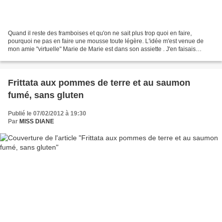
Quand il reste des framboises et qu'on ne sait plus trop quoi en faire,
pourquoi ne pas en faire une mousse toute légère. L'idée m'est venue de
mon amie "virtuelle" Marie de Marie est dans son assiette . J'en faisais
parfois avec des bananes, ma mère...
Frittata aux pommes de terre et au saumon
fumé, sans gluten
Publié le 07/02/2012 à 19:30
Par
MISS DIANE