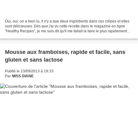
Oui, oui, on a bien lu, il n'y a que deux ingrédients dans ces crêpes et elles
sont délicieuses. Dès que j'ai vu cette recette dans le magazine en ligne
"Healthy Recipes", je me suis dit qu'il me fallait la faire le plus rapidement
possible car elle m'intriguait....
Mousse aux framboises, rapide et facile, sans
gluten et sans lactose
Publié le 23/09/2013 à 19:33
Par
MISS DIANE