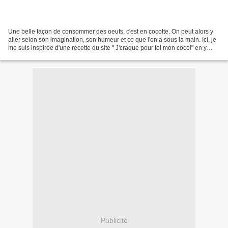
Une belle façon de consommer des oeufs, c'est en cocotte. On peut alors y
aller selon son imagination, son humeur et ce que l'on a sous la main. Ici, je
me suis inspirée d'une recette du site " J'craque pour toi mon coco!" en y
ajoutant mon grain de sel,...
Publicité