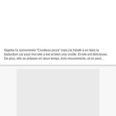
Nigella l'a surnommée "Crustless pizza" mais j'ai hésité à en faire la
traduction car pour moi elle a bel et bien une croûte. Et elle est délicieuse.
De plus, elle se prépare en deux temps, trois mouvements, et on peut
l'agrémenter de multiples façons....