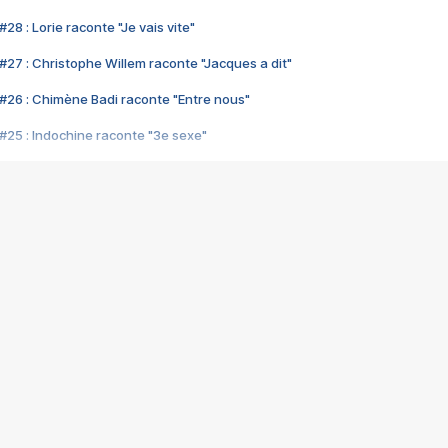
28 : Lorie raconte "Je vais vite"
#27 : Christophe Willem raconte "Jacques a dit"
#26 : Chimène Badi raconte "Entre nous"
#25 : Indochine raconte "3e sexe"
#24 : Zaho raconte "C'est chelou"
#23 : Patrick Bruel raconte "Au café des délices"
#22 : Kyo raconte "Le chemin"
#21 : Nolwenn Leroy raconte "Cassé"
#20 : Patrick Hernandez raconte "Born to be alive"
#19 : Lorie raconte "Près de moi"
#18 : Michael Jones raconte "A nos actes manqués" (avec Jean-Jacque
#17 : Khaled raconte "Aïcha"