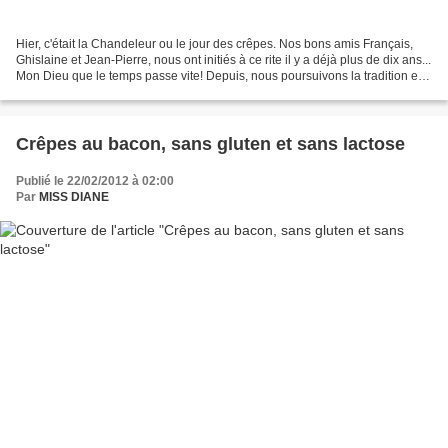
Hier, c'était la Chandeleur ou le jour des crêpes. Nos bons amis Français,
Ghislaine et Jean-Pierre, nous ont initiés à ce rite il y a déjà plus de dix ans...
Mon Dieu que le temps passe vite! Depuis, nous poursuivons la tradition et
mangeons des crêpes...
Crêpes au bacon, sans gluten et sans lactose
Publié le 22/02/2012 à 02:00
Par
MISS DIANE