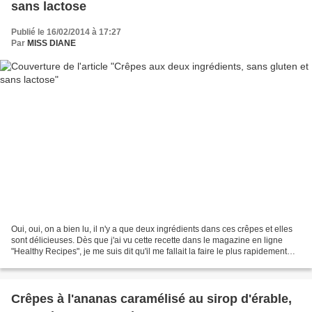
sans lactose
Publié le 16/02/2014 à 17:27
Par
MISS DIANE
Oui, oui, on a bien lu, il n'y a que deux ingrédients dans ces crêpes et elles
sont délicieuses. Dès que j'ai vu cette recette dans le magazine en ligne
"Healthy Recipes", je me suis dit qu'il me fallait la faire le plus rapidement
possible car elle m'intriguait....
Crêpes à l'ananas caramélisé au sirop d'érable,