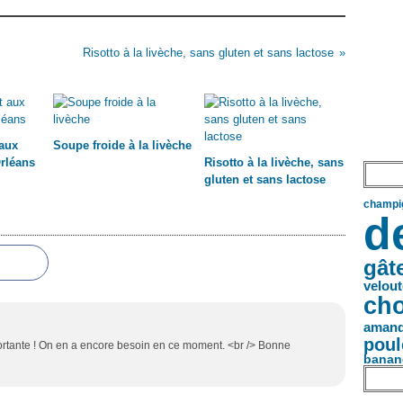
Risotto à la livèche, sans gluten et sans lactose
 aux
Soupe froide à la livèche
Orléans
Risotto à la livèche, sans
gluten et sans lactose
champi
d
gât
velou
cho
aman
poul
ortante ! On en a encore besoin en ce moment. <br /> Bonne
banan