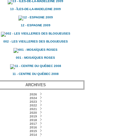
13 - ÎLES-DE-LA-MADELEINE 2009
12 - ESPAGNE 2009
002 - LES VIEILLERIES DES BLOGUEUSES
001 - MOSAÏQUES ROSES
11 - CENTRE DU QUÉBEC 2008
ARCHIVES
2026
2024
Février
(1)
Novembre
2023
(1)
Décembre
2022
Juin
(2)
(1)
Septembre
Novembre
2021
Mars
(1)
(1)
(1)
Septembre
Décembre
2020
Janvier
Mars
(3)
(2)
(1)
(2)
Décembre
2019
Octobre
Janvier
Janvier
(2)
(1)
(1)
(3)
Septembre
Novembre
2018
Octobre
(2)
(3)
(1)
Décembre
2017
Octobre
Août
Août
(1)
(2)
(4)
(2)
Septembre
Novembre
Novembre
2016
Juillet
Juillet
(4)
(7)
(4)
(4)
(2)
Décembre
2015
Octobre
Octobre
Août
Juin
Mai
(2)
(5)
(1)
(5)
(5)
(8)
Septembre
Septembre
Novembre
Décembre
2014
Février
Juillet
Mai
(1)
(1)
(3)
(4)
(2)
(2)
(4)