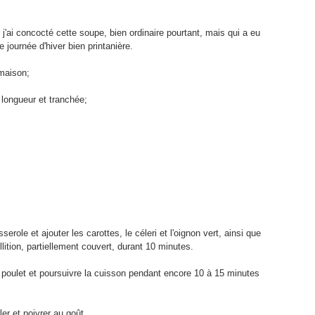
 j'ai concocté cette soupe, bien ordinaire pourtant, mais qui a eu
e journée d'hiver bien printanière.
 maison;
 longueur et tranchée;
erole et ajouter les carottes, le céleri et l'oignon vert, ainsi que
lition, partiellement couvert, durant 10 minutes.
de poulet et poursuivre la cuisson pendant encore 10 à 15 minutes
ler et poivrer au goût.