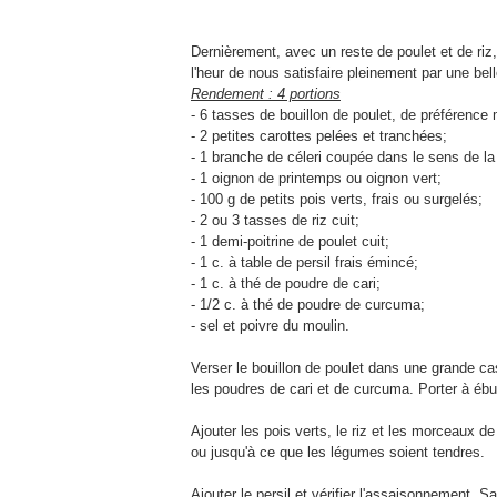
Dernièrement, avec un reste de poulet et de riz,
l'heur de nous satisfaire pleinement par une bell
Rendement : 4 portions
- 6 tasses de bouillon de poulet, de préférence
- 2 petites carottes pelées et tranchées;
- 1 branche de céleri coupée dans le sens de la
- 1 oignon de printemps ou oignon vert;
- 100 g de petits pois verts, frais ou surgelés;
- 2 ou 3 tasses de riz cuit;
- 1 demi-poitrine de poulet cuit;
- 1 c. à table de persil frais émincé;
- 1 c. à thé de poudre de cari;
- 1/2 c. à thé de poudre de curcuma;
- sel et poivre du moulin.
Verser le bouillon de poulet dans une grande cass
les poudres de cari et de curcuma. Porter à ébul
Ajouter les pois verts, le riz et les morceaux 
ou jusqu'à ce que les légumes soient tendres.
Ajouter le persil et vérifier l'assaisonnement. Sa