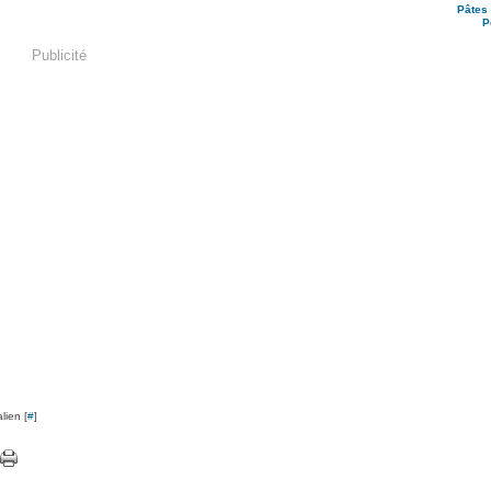
Pâtes 
P
Publicité
lien [
#
]