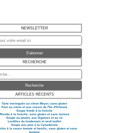
NEWSLETTER
RECHERCHE
ARTICLES RÉCENTS
Tarte meringuée au citron Meyer, sans gluten
Pain au citron et aux cassis de l'Ïle d'Orléans
Soupe froide à la livèche
Risotto à la livèche, sans gluten et sans lactose
Soupe au poulet, aux légumes et au riz
Lentilles du lendemain et oeuf mollet
Soupe aux pois à la Canadienne
his à la sauce tomate et basilic, sans gluten et sans
lactose