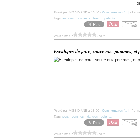
de
Posté par MISS DIANE à 16:40 -
Commentaires [
…
]
- Perma
Tags:
viandes
,
pois verts
,
boeuf
,
polenta
Vous aimez ?
0 vote
Escalopes de porc, sauce aux pommes, et p
Posté par MISS DIANE à 13:00 -
Commentaires [
…
]
- Perma
Tags:
porc
,
pommes
,
viandes
,
polenta
Vous aimez ?
0 vote