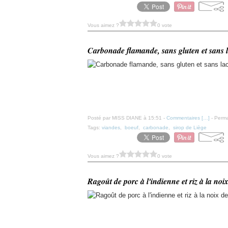
Vous aimez ?
0 vote
Carbonade flamande, sans gluten et sans l
Posté par MISS DIANE à 15:51 -
Commentaires [
…
]
- Perma
Tags:
viandes
,
boeuf
,
carbonade
,
sirop de Liège
Vous aimez ?
0 vote
Ragoût de porc à l'indienne et riz à la noix