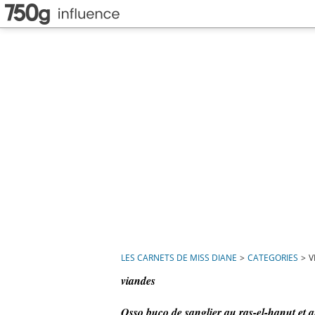
LES CARNETS DE MISS DIANE
>
CATEGORIES
>
V
viandes
Osso buco de sanglier au ras-el-hanut et au