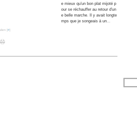
e mieux qu'un bon plat mijoté p
our se réchauffer au retour d'un
e belle marche. Il y avait longte
mps que je songeais à un...
lien [
#
]