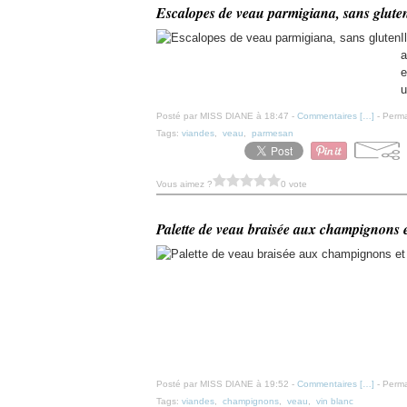
Escalopes de veau parmigiana, sans glute
I
a
e
u
Posté par MISS DIANE à 18:47 -
Commentaires [
…
]
- Perma
Tags:
viandes
,
veau
,
parmesan
Vous aimez ?
0 vote
Palette de veau braisée aux champignons e
Posté par MISS DIANE à 19:52 -
Commentaires [
…
]
- Perma
Tags:
viandes
,
champignons
,
veau
,
vin blanc