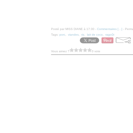
Posté par MISS DIANE à 17:30 -
Commentaires [
…
]
- Perma
Tags:
porc
,
viandes
,
riz
,
lait de coco
,
ragoût
Vous aimez ?
0 vote