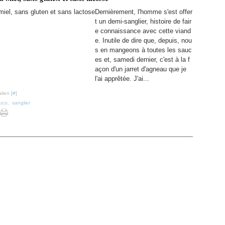
Dernièrement, l'homme s'est offer
t un demi-sanglier, histoire de fair
e connaissance avec cette viand
e. Inutile de dire que, depuis, nou
s en mangeons à toutes les sauc
es et, samedi dernier, c'est à la f
açon d'un jarret d'agneau que je
l'ai apprêtée. J'ai...
lien [
#
]
uco
,
sanglier