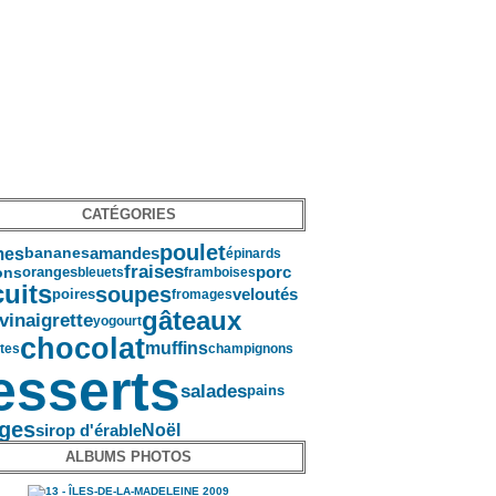
CATÉGORIES
poulet
es
amandes
bananes
épinards
fraises
oranges
porc
ons
bleuets
framboises
cuits
soupes
poires
veloutés
fromages
gâteaux
vinaigrette
yogourt
chocolat
muffins
tes
champignons
esserts
salades
pains
ges
sirop d'érable
Noël
ALBUMS PHOTOS