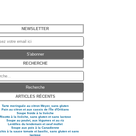
NEWSLETTER
RECHERCHE
ARTICLES RÉCENTS
Tarte meringuée au citron Meyer, sans gluten
Pain au citron et aux cassis de l'Ïle d'Orléans
Soupe froide à la livèche
Risotto à la livèche, sans gluten et sans lactose
Soupe au poulet, aux légumes et au riz
Lentilles du lendemain et oeuf mollet
Soupe aux pois à la Canadienne
his à la sauce tomate et basilic, sans gluten et sans
lactose