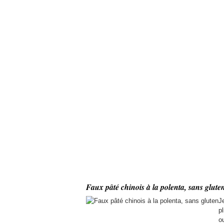
Faux pâté chinois à la polenta, sans glute
J
p
o