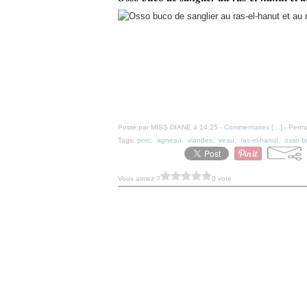
Posté par MISS DIANE à 14:25 -
Commentaires [
…
]
- Perma
Tags:
porc
,
agneau
,
viandes
,
veau
,
ras-el-hanut
,
osso b
Vous aimez ?
0 vote