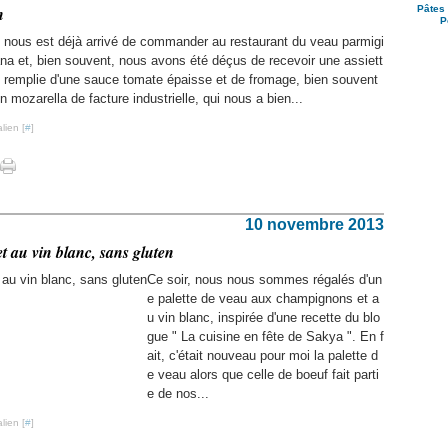
n
Pâtes 
P
l nous est déjà arrivé de commander au restaurant du veau parmigi
na et, bien souvent, nous avons été déçus de recevoir une assiett
 remplie d'une sauce tomate épaisse et de fromage, bien souvent
n mozarella de facture industrielle, qui nous a bien...
lien [
#
]
10 novembre 2013
t au vin blanc, sans gluten
Ce soir, nous nous sommes régalés d'un
e palette de veau aux champignons et a
u vin blanc, inspirée d'une recette du blo
gue " La cuisine en fête de Sakya ". En f
ait, c'était nouveau pour moi la palette d
e veau alors que celle de boeuf fait parti
e de nos...
lien [
#
]