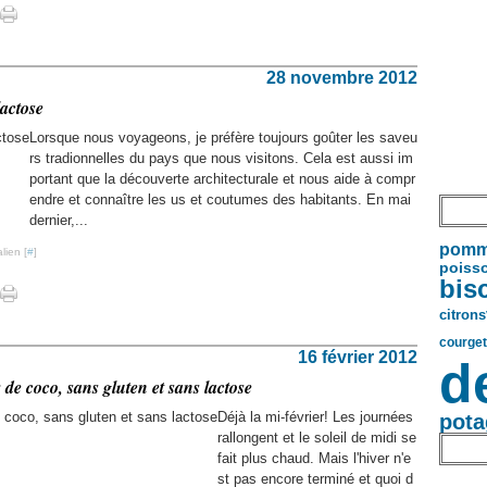
28 novembre 2012
actose
Lorsque nous voyageons, je préfère toujours goûter les saveu
rs tradionnelles du pays que nous visitons. Cela est aussi im
portant que la découverte architecturale et nous aide à compr
endre et connaître les us et coutumes des habitants. En mai
dernier,...
pomm
lien [
#
]
poiss
bis
citrons
courget
16 février 2012
d
 de coco, sans gluten et sans lactose
Déjà la mi-février! Les journées
pota
rallongent et le soleil de midi se
fait plus chaud. Mais l'hiver n'e
st pas encore terminé et quoi d