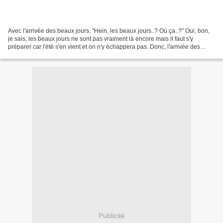
Avec l'arrivée des beaux jours, "Hein, les beaux jours..? Où ça..?" Oui, bon,
je sais, les beaux jours ne sont pas vraiment là encore mais il faut s'y
préparer car l'été s'en vient et on n'y échappera pas. Donc, l'arrivée des
beaux jours n'est quand même...
Publicité