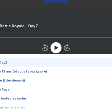
 Battle Royale - DayZ
 DayZ
 a 13 ans (et vous l'avez ignoré)
e (littéralement)
im Rayan
 toutes les règles
s les jeux vidéo