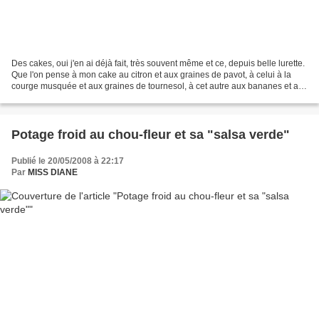
Des cakes, oui j'en ai déjà fait, très souvent même et ce, depuis belle lurette.
Que l'on pense à mon cake au citron et aux graines de pavot, à celui à la
courge musquée et aux graines de tournesol, à cet autre aux bananes et aux
dattes, à ce pain aux...
Potage froid au chou-fleur et sa "salsa verde"
Publié le 20/05/2008 à 22:17
Par
MISS DIANE