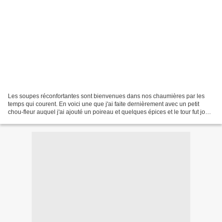
Les soupes réconfortantes sont bienvenues dans nos chaumières par les
temps qui courent. En voici une que j'ai faite dernièrement avec un petit
chou-fleur auquel j'ai ajouté un poireau et quelques épices et le tour fut joué.
J'avais l'habitude d'ajouter...