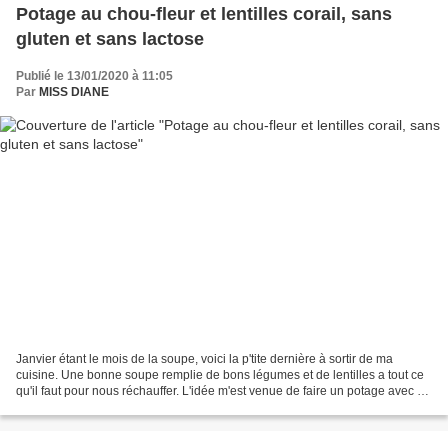
Potage au chou-fleur et lentilles corail, sans
gluten et sans lactose
Publié le 13/01/2020 à 11:05
Par
MISS DIANE
Janvier étant le mois de la soupe, voici la p'tite dernière à sortir de ma
cuisine. Une bonne soupe remplie de bons légumes et de lentilles a tout ce
qu'il faut pour nous réchauffer. L'idée m'est venue de faire un potage avec ce
qui restait de l'immense...