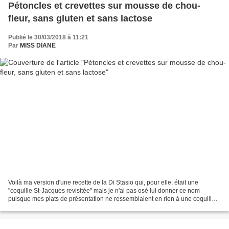
Pétoncles et crevettes sur mousse de chou-
fleur, sans gluten et sans lactose
Publié le 30/03/2018 à 11:21
Par
MISS DIANE
Voilà ma version d'une recette de la Di Stasio qui, pour elle, était une
"coquille St-Jacques revisitée" mais je n'ai pas osé lui donner ce nom
puisque mes plats de présentation ne ressemblaient en rien à une coquille.
C'est un peu une version allégée...