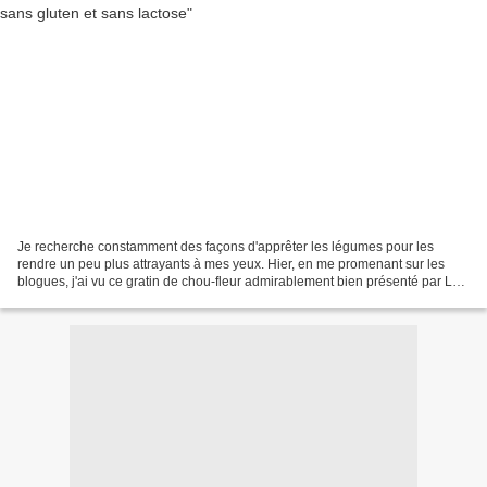
Je recherche constamment des façons d'apprêter les légumes pour les
rendre un peu plus attrayants à mes yeux. Hier, en me promenant sur les
blogues, j'ai vu ce gratin de chou-fleur admirablement bien présenté par La
Belle au Blé dormant, une autre qui,...