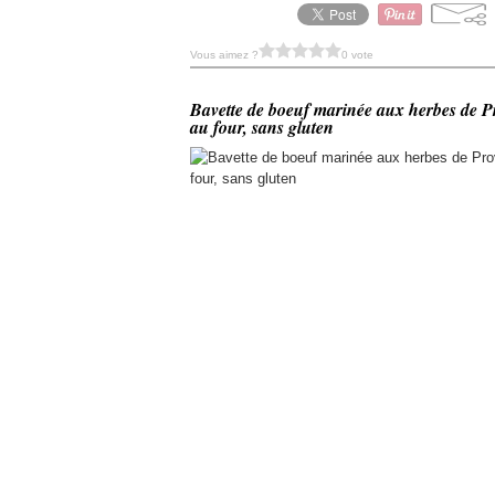
Vous aimez ?
0 vote
Bavette de boeuf marinée aux herbes de P
au four, sans gluten