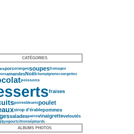
CATÉGORIES
soupes
porc
oranges
es
fromages
amandes
Noël
ises
champignons
courgettes
colat
poissons
esserts
fraises
cuits
poulet
poires
bleuets
eaux
pommes
sirop d'érable
ges
salades
vinaigrette
pains
veloutés
ns
citrons
yogourt
épinards
ALBUMS PHOTOS