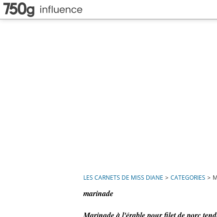
LES CARNETS DE MISS DIANE
>
CATEGORIES
>
M
marinade
Marinade à l'érable pour filet de porc tendr