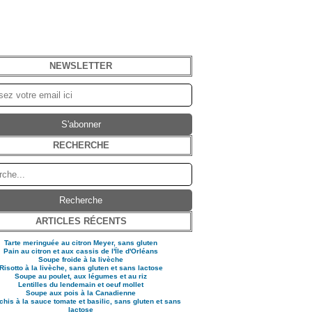
NEWSLETTER
RECHERCHE
ARTICLES RÉCENTS
Tarte meringuée au citron Meyer, sans gluten
Pain au citron et aux cassis de l'Ïle d'Orléans
Soupe froide à la livèche
Risotto à la livèche, sans gluten et sans lactose
Soupe au poulet, aux légumes et au riz
Lentilles du lendemain et oeuf mollet
Soupe aux pois à la Canadienne
his à la sauce tomate et basilic, sans gluten et sans
lactose