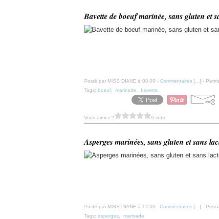
Bavette de boeuf marinée, sans gluten et s
Posté par MISS DIANE à 08:00 -
Commentaires [
…
]
- Perma
Tags:
boeuf
,
marinade
,
bavette
Vous aimez ?
0 vote
Asperges marinées, sans gluten et sans lac
Posté par MISS DIANE à 12:00 -
Commentaires [
…
]
- Perma
Tags:
asperges
,
marinade