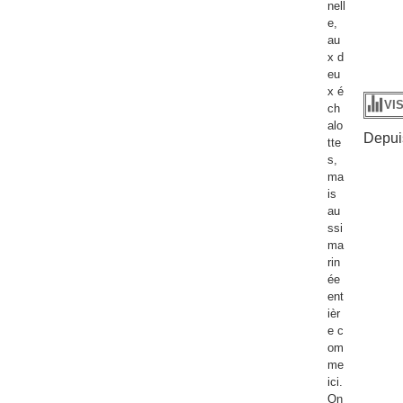
nell
e,
au
x d
eu
x é
VI
ch
alo
Depuis
tte
s,
ma
is
au
ssi
ma
rin
ée
ent
ièr
e c
om
me
ici.
On