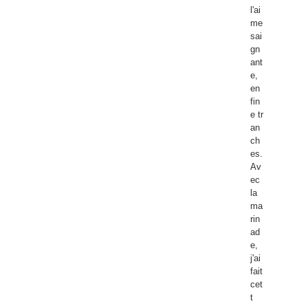
l'ai
me
sai
gn
ant
e,
en
fin
e tr
an
ch
es.
Av
ec
la
ma
rin
ad
e,
j'ai
fait
cet
t