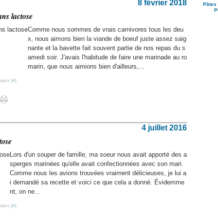
8 février 2018
Pâtes 
P
ans lactose
Comme nous sommes de vrais carnivores tous les deu
x, nous aimons bien la viande de boeuf juste assez saig
nante et la bavette fait souvent partie de nos repas du s
amedi soir. J'avais l'habitude de faire une marinade au ro
marin, que nous aimions bien d'ailleurs,...
lien [
#
]
4 juillet 2016
tose
Lors d'un souper de famille, ma soeur nous avait apporté des a
sperges marinées qu'elle avait confectionnées avec son mari.
Comme nous les avions trouvées vraiment délicieuses, je lui a
i demandé sa recette et voici ce que cela a donné. Évidemme
nt, on ne...
lien [
#
]