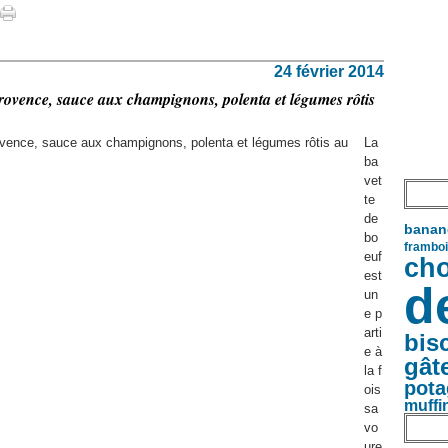
24 février 2014
rovence, sauce aux champignons, polenta et légumes rôtis
La
ba
vet
te
de
banan
bo
frambo
euf
cho
est
d
un
e p
arti
bis
e à
gât
la f
pota
ois
muffi
sa
vo
ure