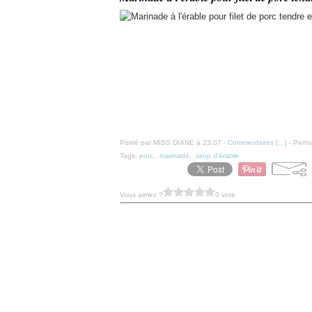
Posté par MISS DIANE à 23:07 -
Commentaires [
…
]
- Perma
Tags:
porc
,
marinade
,
sirop d'érable
Vous aimez ?
0 vote