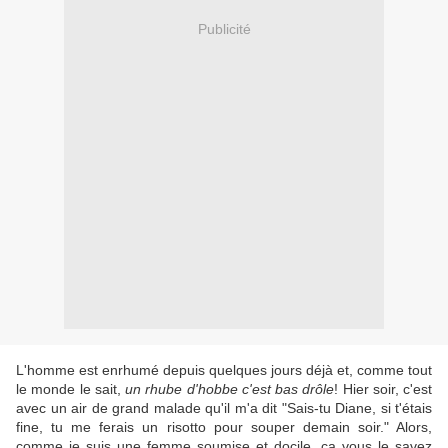
Publicité
L'homme est enrhumé depuis quelques jours déjà et, comme tout
le monde le sait,
un rhube d'hobbe c'est bas drôle
! Hier soir, c'est
avec un air de grand malade qu'il m'a dit "Sais-tu Diane, si t'étais
fine, tu me ferais un risotto pour souper demain soir." Alors,
comme je suis une femme soumise et docile, ça vous le savez