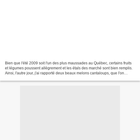
Bien que l'été 2009 soit l'un des plus maussades au Québec, certains fruits
et légumes poussent allègrement et les étals des marché sont bien remplis.
Ainsi, l'autre jour, j'ai rapporté deux beaux melons cantaloups, que l'on
appelle aussi melons brodés,...