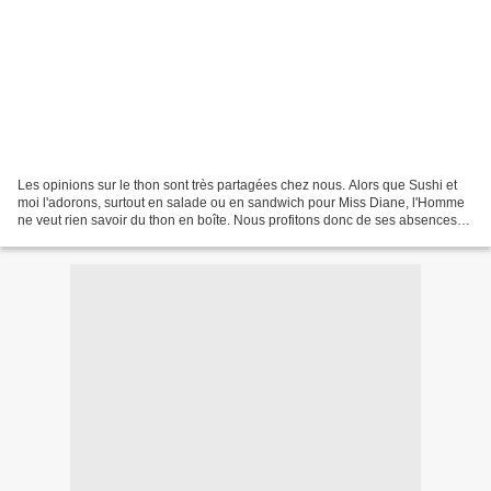
Les opinions sur le thon sont très partagées chez nous. Alors que Sushi et
moi l'adorons, surtout en salade ou en sandwich pour Miss Diane, l'Homme
ne veut rien savoir du thon en boîte. Nous profitons donc de ses absences
pour nous en régaler Sushi et...