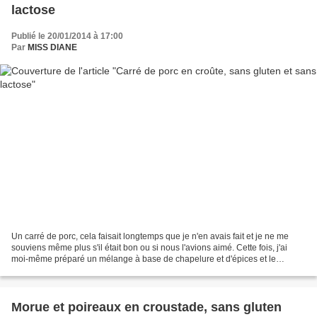
lactose
Publié le 20/01/2014 à 17:00
Par
MISS DIANE
Un carré de porc, cela faisait longtemps que je n'en avais fait et je ne me
souviens même plus s'il était bon ou si nous l'avions aimé. Cette fois, j'ai
moi-même préparé un mélange à base de chapelure et d'épices et le
résultat fut une viande rosée et...
Morue et poireaux en croustade, sans gluten