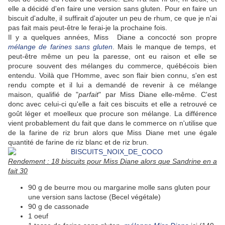
elle a décidé d'en faire une version sans gluten. Pour en faire un
biscuit d'adulte, il suffirait d'ajouter un peu de rhum, ce que je n'ai
pas fait mais peut-être le ferai-je la prochaine fois.
Il y a quelques années, Miss Diane a concocté son propre
mélange de farines sans gluten
. Mais le manque de temps, et
peut-être même un peu la paresse, ont eu raison et elle se
procure souvent des mélanges du commerce, québécois bien
entendu. Voilà que l'Homme, avec son flair bien connu, s'en est
rendu compte et il lui a demandé de revenir à ce mélange
maison, qualifié de "
parfait
" par Miss Diane elle-même. C'est
donc avec celui-ci qu'elle a fait ces biscuits et elle a retrouvé ce
goût léger et moelleux que procure son mélange. La différence
vient probablement du fait que dans le commerce on n'utilise que
de la farine de riz brun alors que Miss Diane met une égale
quantité de farine de riz blanc et de riz brun.
Rendement : 18 biscuits pour Miss Diane alors que Sandrine en a
fait 30
90 g de beurre mou ou margarine molle sans gluten pour
une version sans lactose (Becel végétale)
90 g de cassonade
1 oeuf