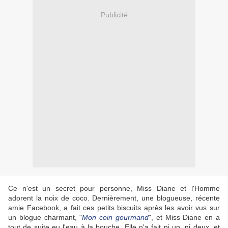
Publicité
Ce n'est un secret pour personne, Miss Diane et l'Homme
adorent la noix de coco. Dernièrement, une blogueuse, récente
amie Facebook, a fait ces petits biscuits après les avoir vus sur
un blogue charmant, "
Mon coin gourmand
", et Miss Diane en a
tout de suite eu l'eau à la bouche. Elle n'a fait ni un, ni deux, et