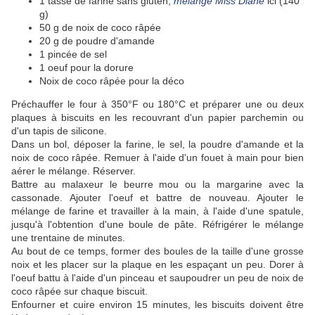
1 tasse de farine sans gluten,
mélange Miss Diane
ici (140
g)
50 g de noix de coco râpée
20 g de poudre d'amande
1 pincée de sel
1 oeuf pour la dorure
Noix de coco râpée pour la déco
Préchauffer le four à 350°F ou 180°C et préparer une ou deux
plaques à biscuits en les recouvrant d'un papier parchemin ou
d'un tapis de silicone.
Dans un bol, déposer la farine, le sel, la poudre d'amande et la
noix de coco râpée. Remuer à l'aide d'un fouet à main pour bien
aérer le mélange. Réserver.
Battre au malaxeur le beurre mou ou la margarine avec la
cassonade. Ajouter l'oeuf et battre de nouveau. Ajouter le
mélange de farine et travailler à la main, à l'aide d'une spatule,
jusqu'à l'obtention d'une boule de pâte. Réfrigérer le mélange
une trentaine de minutes.
Au bout de ce temps, former des boules de la taille d'une grosse
noix et les placer sur la plaque en les espaçant un peu. Dorer à
l'oeuf battu à l'aide d'un pinceau et saupoudrer un peu de noix de
coco râpée sur chaque biscuit.
Enfourner et cuire environ 15 minutes, les biscuits doivent être