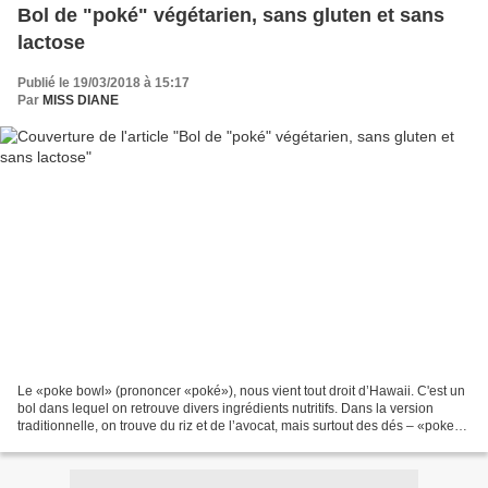
Bol de "poké" végétarien, sans gluten et sans
lactose
Publié le 19/03/2018 à 15:17
Par
MISS DIANE
Le «poke bowl» (prononcer «poké»), nous vient tout droit d’Hawaii. C'est un
bol dans lequel on retrouve divers ingrédients nutritifs. Dans la version
traditionnelle, on trouve du riz et de l’avocat, mais surtout des dés – «poke»
en hawaïen – de poissons...