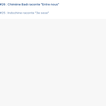
#26 : Chimène Badi raconte "Entre nous"
#25 : Indochine raconte "3e sexe"
#24 : Zaho raconte "C'est chelou"
#23 : Patrick Bruel raconte "Au café des délices"
#22 : Kyo raconte "Le chemin"
#21 : Nolwenn Leroy raconte "Cassé"
#20 : Patrick Hernandez raconte "Born to be alive"
#19 : Lorie raconte "Près de moi"
#18 : Michael Jones raconte "A nos actes manqués" (avec Jean-Jacque
#17 : Khaled raconte "Aïcha"
#16 : Corneille raconte "Parce qu'on vient de loin"
#15 : Indochine raconte "L'aventurier"