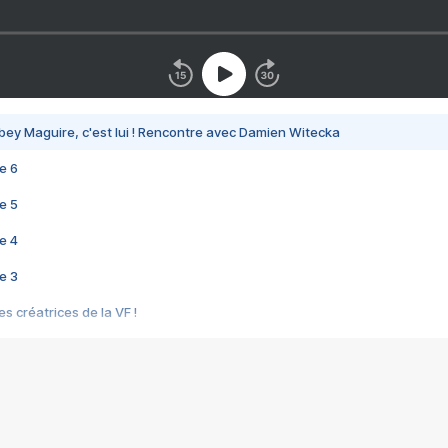
bey Maguire, c'est lui ! Rencontre avec Damien Witecka
e 6
e 5
e 4
e 3
s créatrices de la VF !
e 2
e 1
e Mektoub My Love arrive enfin ! Rencontre avec Shaïn Boumedine et Sal