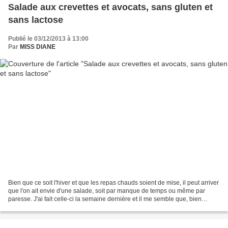
Salade aux crevettes et avocats, sans gluten et
sans lactose
Publié le 03/12/2013 à 13:00
Par
MISS DIANE
Bien que ce soit l'hiver et que les repas chauds soient de mise, il peut arriver
que l'on ait envie d'une salade, soit par manque de temps ou même par
paresse. J'ai fait celle-ci la semaine dernière et il me semble que, bien
présentée, elle pourrait faire...