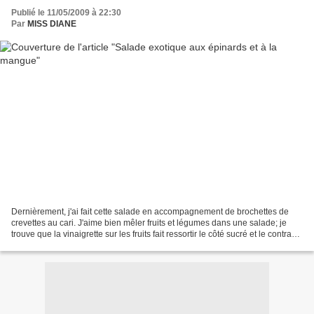
Publié le 11/05/2009 à 22:30
Par
MISS DIANE
Dernièrement, j'ai fait cette salade en accompagnement de brochettes de
crevettes au cari. J'aime bien mêler fruits et légumes dans une salade; je
trouve que la vinaigrette sur les fruits fait ressortir le côté sucré et le contraste
avec l'acidulé est...