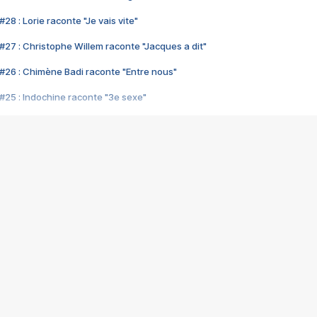
28 : Lorie raconte "Je vais vite"
#27 : Christophe Willem raconte "Jacques a dit"
#26 : Chimène Badi raconte "Entre nous"
#25 : Indochine raconte "3e sexe"
#24 : Zaho raconte "C'est chelou"
#23 : Patrick Bruel raconte "Au café des délices"
#22 : Kyo raconte "Le chemin"
#21 : Nolwenn Leroy raconte "Cassé"
#20 : Patrick Hernandez raconte "Born to be alive"
#19 : Lorie raconte "Près de moi"
#18 : Michael Jones raconte "A nos actes manqués" (avec Jean-Jacque
#17 : Khaled raconte "Aïcha"