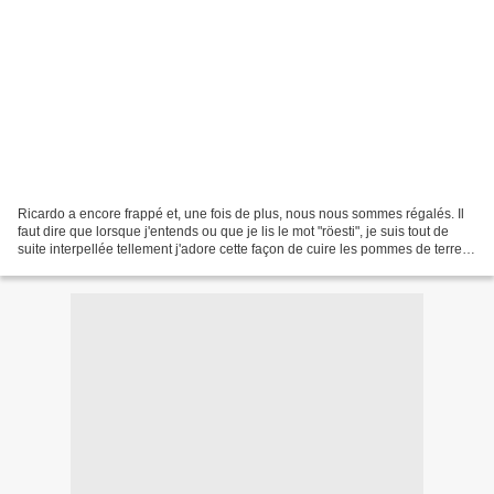
Ricardo a encore frappé et, une fois de plus, nous nous sommes régalés. Il
faut dire que lorsque j'entends ou que je lis le mot "röesti", je suis tout de
suite interpellée tellement j'adore cette façon de cuire les pommes de terre.
Et que dire du confit...