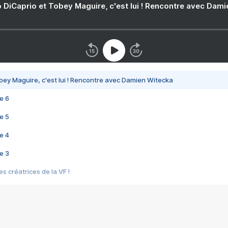
 DiCaprio et Tobey Maguire, c'est lui ! Rencontre avec Dam
bey Maguire, c'est lui ! Rencontre avec Damien Witecka
e 6
e 5
e 4
e 3
s créatrices de la VF !
e 2
e 1
e Mektoub My Love arrive enfin ! Rencontre avec Shaïn Boumedine et Sal