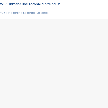
#26 : Chimène Badi raconte "Entre nous"
#25 : Indochine raconte "3e sexe"
#24 : Zaho raconte "C'est chelou"
#23 : Patrick Bruel raconte "Au café des délices"
#22 : Kyo raconte "Le chemin"
#21 : Nolwenn Leroy raconte "Cassé"
#20 : Patrick Hernandez raconte "Born to be alive"
#19 : Lorie raconte "Près de moi"
#18 : Michael Jones raconte "A nos actes manqués" (avec Jean-Jacque
#17 : Khaled raconte "Aïcha"
#16 : Corneille raconte "Parce qu'on vient de loin"
#15 : Indochine raconte "L'aventurier"