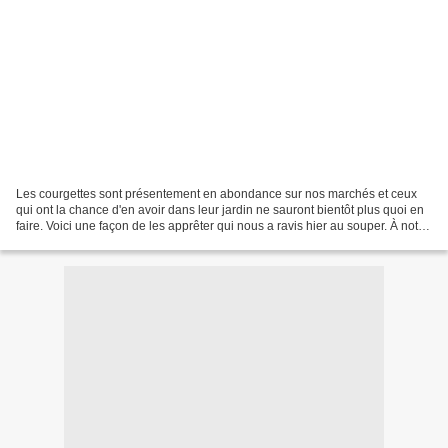
Les courgettes sont présentement en abondance sur nos marchés et ceux
qui ont la chance d'en avoir dans leur jardin ne sauront bientôt plus quoi en
faire. Voici une façon de les apprêter qui nous a ravis hier au souper. À noter
que je ne les ai pas qualifiées...