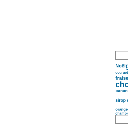
Noël
courget
frais
cho
banan
sirop 
orange
champi