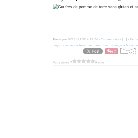
Posté par MISS DIANE à 19:24 -
Commentaires [
…
]
- Perma
Tags:
pommes de terre
,
saumon fumé
,
fromage à la crème
Vous aimez ?
0 vote