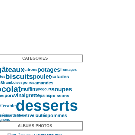
CATÉGORIES
gâteaux
potages
citrons
fromages
biscuits
poulet
salades
tes
es
amandes
poires
framboises
colat
soupes
muffins
yogourt
vinaigrette
porc
pains
es
poissons
desserts
d'érable
pommes
s
veloutés
épinards
bleuets
gnons
ALBUMS PHOTOS