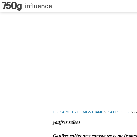
LES CARNETS DE MISS DIANE
>
CATEGORIES
>
G
gaufres salees
Gaufres salées aux courgettes et au fromag