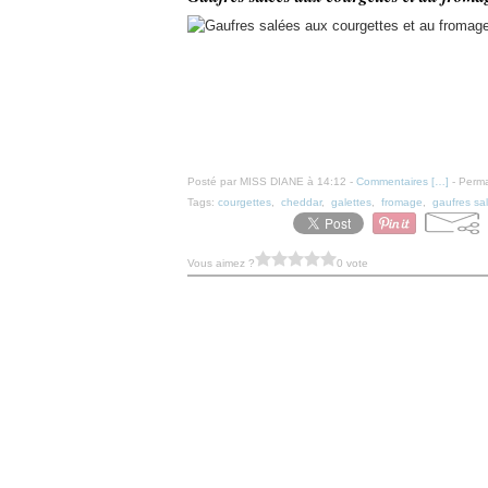
Posté par MISS DIANE à 14:12 -
Commentaires [
…
]
- Perma
Tags:
courgettes
,
cheddar
,
galettes
,
fromage
,
gaufres sa
Vous aimez ?
0 vote