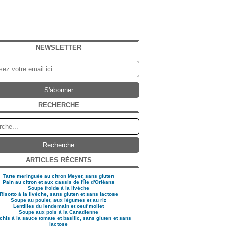
NEWSLETTER
RECHERCHE
ARTICLES RÉCENTS
Tarte meringuée au citron Meyer, sans gluten
Pain au citron et aux cassis de l'Ïle d'Orléans
Soupe froide à la livèche
Risotto à la livèche, sans gluten et sans lactose
Soupe au poulet, aux légumes et au riz
Lentilles du lendemain et oeuf mollet
Soupe aux pois à la Canadienne
his à la sauce tomate et basilic, sans gluten et sans
lactose