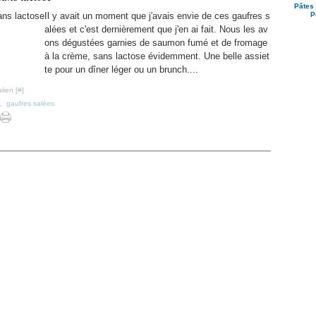
Pâtes 
Il y avait un moment que j'avais envie de ces gaufres s
P
alées et c'est dernièrement que j'en ai fait. Nous les av
ons dégustées garnies de saumon fumé et de fromage
à la crème, sans lactose évidemment. Une belle assiet
te pour un dîner léger ou un brunch....
lien [
#
]
,
gaufres salées