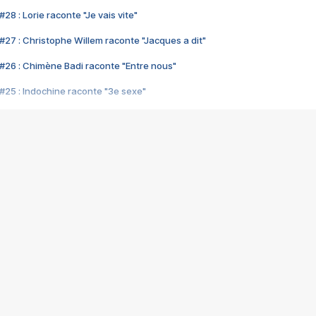
28 : Lorie raconte "Je vais vite"
#27 : Christophe Willem raconte "Jacques a dit"
#26 : Chimène Badi raconte "Entre nous"
#25 : Indochine raconte "3e sexe"
#24 : Zaho raconte "C'est chelou"
#23 : Patrick Bruel raconte "Au café des délices"
#22 : Kyo raconte "Le chemin"
#21 : Nolwenn Leroy raconte "Cassé"
#20 : Patrick Hernandez raconte "Born to be alive"
#19 : Lorie raconte "Près de moi"
#18 : Michael Jones raconte "A nos actes manqués" (avec Jean-Jacque
#17 : Khaled raconte "Aïcha"