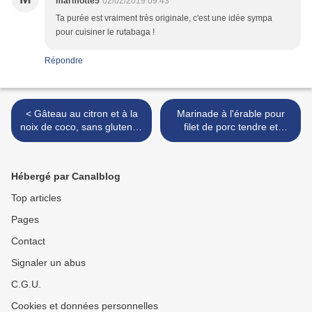
marmotte5
02/02/2019 09:43
Ta purée est vraiment très originale, c'est une idée sympa
pour cuisiner le rutabaga !
Répondre
< Gâteau au citron et à la
Marinade à l'érable pour
noix de coco, sans gluten et
filet de porc tendre et
sans lactose
juteux, sans gluten et sans
lactose >
Hébergé par Canalblog
Top articles
Pages
Contact
Signaler un abus
C.G.U.
Cookies et données personnelles