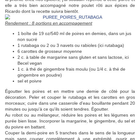
elle a très bien accompagné notre poulet rôti aux épices de
Ricardo dont la recette suivra bientôt.
Rendement : 8 portions en accompagement
1 boîte de 19 oz/540 ml de poires en demies, dans un jus
non sucré
1 rutabaga ou 2 ou 3 navets ou rabioles (ici rutabaga)
6 carottes de grosseur moyenne
2 c. à table de margarine sans gluten et sans lactose, ici
Becel vegan
1 c. à thé de gingembre frais moulu (ou 1/4 c. à thé de
gingembre en poudre)
sel et poivre
Égoutter les poires et en mettre une demie de côté pour la
décoration. Peler et couper le rutabaga et les carottes en gros
morceaux; cuire dans une casserole d'eau bouillante pendant 20
minutes ou jusqu'à ce qu'ils soient tendres. Égoutter.
Au robot ou au mélangeur, réduire les poires et les légumes en
purée bien lisse. Incorporer la margarine, le gingembre, du sel et
du poivre en battant.
Couper la demi-poire en 5 tranches dans le sens de la longueur
mais sans couper complètement à une extrémité, ouvrir en