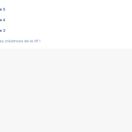
e 5
e 4
e 3
s créatrices de la VF !
e 2
e 1
e Mektoub My Love arrive enfin ! Rencontre avec Shaïn Boumedine et Sal
i : après Toni en famille
elle réalise le bouleversant Dites lui que je l'aime
ais ! Rencontre autour de Vie privée de Rebecca Zlotowski
 de Marguerite, Grave... Rencontre avec Ella Rumpf
 Les Rêveurs, un film intime sur la santé mentale