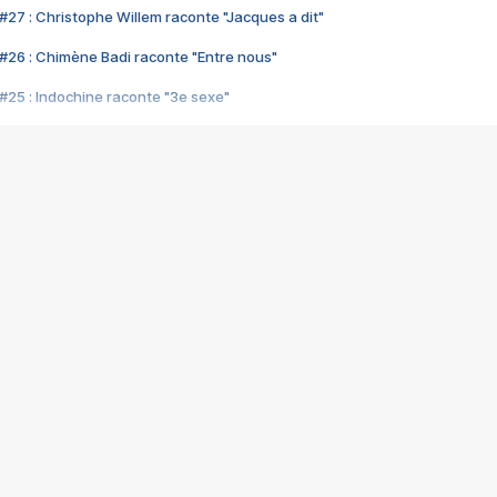
#27 : Christophe Willem raconte "Jacques a dit"
#26 : Chimène Badi raconte "Entre nous"
#25 : Indochine raconte "3e sexe"
#24 : Zaho raconte "C'est chelou"
#23 : Patrick Bruel raconte "Au café des délices"
#22 : Kyo raconte "Le chemin"
#21 : Nolwenn Leroy raconte "Cassé"
#20 : Patrick Hernandez raconte "Born to be alive"
#19 : Lorie raconte "Près de moi"
#18 : Michael Jones raconte "A nos actes manqués" (avec Jean-Jacque
#17 : Khaled raconte "Aïcha"
#16 : Corneille raconte "Parce qu'on vient de loin"
#15 : Indochine raconte "L'aventurier"