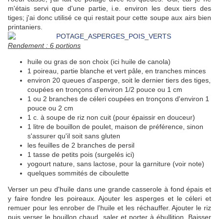
m'étais servi que d'une partie, i.e. environ les deux tiers des
tiges; j'ai donc utilisé ce qui restait pour cette soupe aux airs bien
printaniers.
Rendement : 6 portions
huile ou gras de son choix (ici huile de canola)
1 poireau, partie blanche et vert pâle, en tranches minces
environ 20 queues d'asperge, soit le dernier tiers des tiges,
coupées en tronçons d'environ 1/2 pouce ou 1 cm
1 ou 2 branches de céleri coupées en tronçons d'environ 1
pouce ou 2 cm
1 c. à soupe de riz non cuit (pour épaissir en douceur)
1 litre de bouillon de poulet, maison de préférence, sinon
s'assurer qu'il soit sans gluten
les feuilles de 2 branches de persil
1 tasse de petits pois (surgelés ici)
yogourt nature, sans lactose, pour la garniture (voir note)
quelques sommités de ciboulette
Verser un peu d'huile dans une grande casserole à fond épais et
y faire fondre les poireaux. Ajouter les asperges et le céleri et
remuer pour les enrober de l'huile et les réchauffer. Ajouter le riz
puis verser le bouillon chaud, saler et porter à ébullition. Baisser