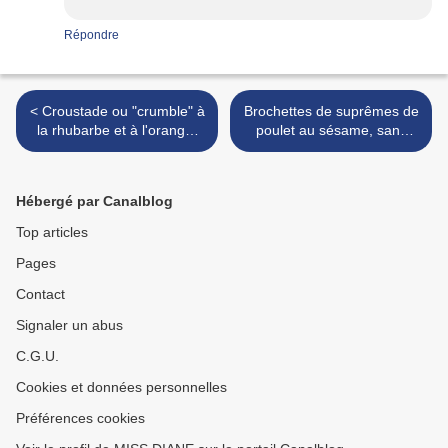
Répondre
< Croustade ou "crumble" à
Brochettes de suprêmes de
la rhubarbe et à l'orange,
poulet au sésame, sans
sans gluten et sans lactose
gluten et sans lactose >
Hébergé par Canalblog
Top articles
Pages
Contact
Signaler un abus
C.G.U.
Cookies et données personnelles
Préférences cookies