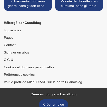
< Parmentier nouveau
Velouté de chou-fleur au
genre, sans gluten et sans
curcuma, sans gluten et
lactose, ou comment utiliser
sans lactose >
un reste de viande à
tourtière
Hébergé par Canalblog
Top articles
Pages
Contact
Signaler un abus
C.G.U.
Cookies et données personnelles
Préférences cookies
Voir le profil de MISS DIANE sur le portail Canalblog
Créer un blog sur Canalblog
Créer un blog