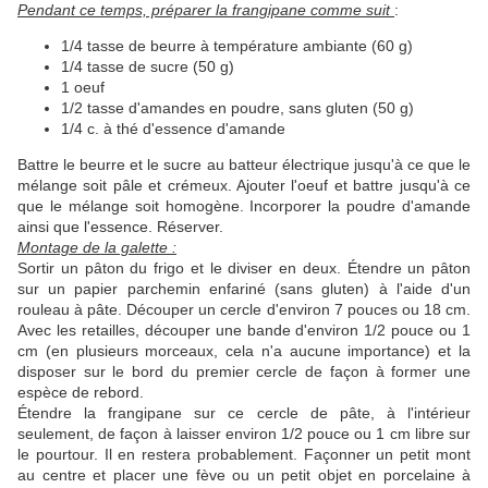
Pendant ce temps, préparer la frangipane comme suit
:
1/4 tasse de beurre à température ambiante (60 g)
1/4 tasse de sucre (50 g)
1 oeuf
1/2 tasse d'amandes en poudre, sans gluten (50 g)
1/4 c. à thé d'essence d'amande
Battre le beurre et le sucre au batteur électrique jusqu'à ce que le
mélange soit pâle et crémeux. Ajouter l'oeuf et battre jusqu'à ce
que le mélange soit homogène. Incorporer la poudre d'amande
ainsi que l'essence. Réserver.
Montage de la galette :
Sortir un pâton du frigo et le diviser en deux. Étendre un pâton
sur un papier parchemin enfariné (sans gluten) à l'aide d'un
rouleau à pâte. Découper un cercle d'environ 7 pouces ou 18 cm.
Avec les retailles, découper une bande d'environ 1/2 pouce ou 1
cm (en plusieurs morceaux, cela n'a aucune importance) et la
disposer sur le bord du premier cercle de façon à former une
espèce de rebord.
Étendre la frangipane sur ce cercle de pâte, à l'intérieur
seulement, de façon à laisser environ 1/2 pouce ou 1 cm libre sur
le pourtour. Il en restera probablement. Façonner un petit mont
au centre et placer une fève ou un petit objet en porcelaine à