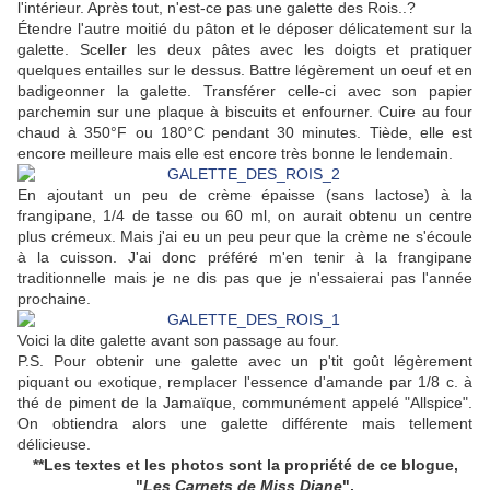
l'intérieur. Après tout, n'est-ce pas une galette des Rois..?
Étendre l'autre moitié du pâton et le déposer délicatement sur la
galette. Sceller les deux pâtes avec les doigts et pratiquer
quelques entailles sur le dessus. Battre légèrement un oeuf et en
badigeonner la galette. Transférer celle-ci avec son papier
parchemin sur une plaque à biscuits et enfourner. Cuire au four
chaud à 350°F ou 180°C pendant 30 minutes. Tiède, elle est
encore meilleure mais elle est encore très bonne le lendemain.
En ajoutant un peu de crème épaisse (sans lactose) à la
frangipane, 1/4 de tasse ou 60 ml, on aurait obtenu un centre
plus crémeux. Mais j'ai eu un peu peur que la crème ne s'écoule
à la cuisson. J'ai donc préféré m'en tenir à la frangipane
traditionnelle mais je ne dis pas que je n'essaierai pas l'année
prochaine.
Voici la dite galette avant son passage au four.
P.S. Pour obtenir une galette avec un p'tit goût légèrement
piquant ou exotique, remplacer l'essence d'amande par 1/8 c. à
thé de piment de la Jamaïque, communément appelé "Allspice".
On obtiendra alors une galette différente mais tellement
délicieuse.
**Les textes et les photos sont la propriété de ce blogue,
"
Les Carnets de Miss Diane
",