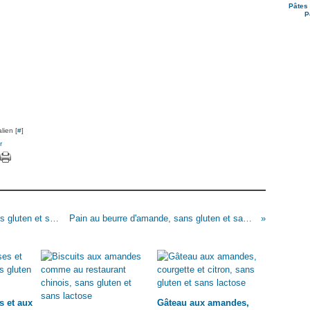
Pâtes 
P
lien [
#
]
r
Gombo ou soupe aux crevettes et okras, sans gluten et sans lactose
Pain au beurre d'amande, sans gluten et sans lactose
s et aux
Gâteau aux amandes,