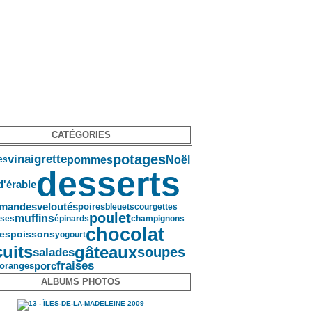
CATÉGORIES
potages
vinaigrette
pommes
Noël
es
desserts
d'érable
mandes
veloutés
poires
bleuets
courgettes
poulet
muffins
ises
épinards
champignons
chocolat
es
poissons
yogourt
cuits
gâteaux
soupes
salades
fraises
oranges
porc
ALBUMS PHOTOS