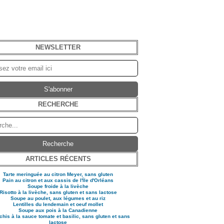
NEWSLETTER
RECHERCHE
ARTICLES RÉCENTS
Tarte meringuée au citron Meyer, sans gluten
Pain au citron et aux cassis de l'Ïle d'Orléans
Soupe froide à la livèche
Risotto à la livèche, sans gluten et sans lactose
Soupe au poulet, aux légumes et au riz
Lentilles du lendemain et oeuf mollet
Soupe aux pois à la Canadienne
his à la sauce tomate et basilic, sans gluten et sans
lactose