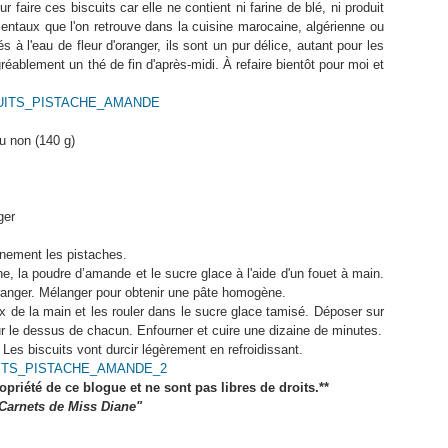
r faire ces biscuits car elle ne contient ni farine de blé, ni produit
 orientaux que l'on retrouve dans la cuisine marocaine, algérienne ou
à l'eau de fleur d'oranger, ils sont un pur délice, autant pour les
éablement un thé de fin d'après-midi. À refaire bientôt pour moi et
u non (140 g)
ger
inement les pistaches.
e, la poudre d’amande et le sucre glace à l'aide d'un fouet à main.
’oranger. Mélanger pour obtenir une pâte homogène.
x de la main et les rouler dans le sucre glace tamisé. Déposer sur
ur le dessus de chacun. Enfourner et cuire une dizaine de minutes.
. Les biscuits vont durcir légèrement en refroidissant.
ropriété de ce blogue
et ne sont pas libres de droits.**
Carnets de Miss Diane"