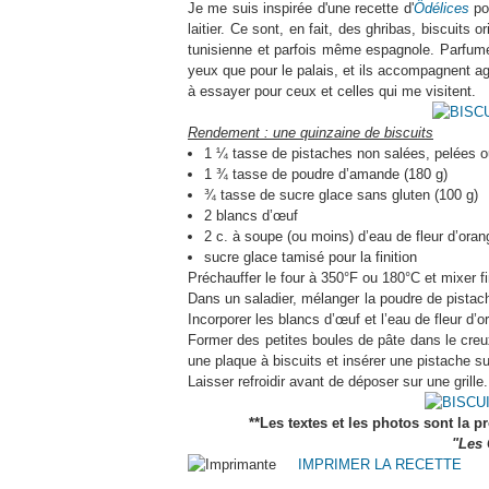
Je me suis inspirée d'une recette d'
Ôdélices
pou
laitier. Ce sont, en fait, des ghribas, biscuits
tunisienne et parfois même espagnole. Parfumés 
yeux que pour le palais, et ils accompagnent agr
à essayer pour ceux et celles qui me visitent.
Rendement : une quinzaine de biscuits
1 ¼ tasse de pistaches non salées, pelées o
1 ¾ tasse de poudre d’amande (180 g)
¾ tasse de sucre glace sans gluten (100 g)
2 blancs d’œuf
2 c. à soupe (ou moins) d’eau de fleur d’oran
sucre glace tamisé pour la finition
Préchauffer le four à 350°F ou 180°C et mixer f
Dans un saladier, mélanger la poudre de pistach
Incorporer les blancs d’œuf et l’eau de fleur d
Former des petites boules de pâte dans le creu
une plaque à biscuits et insérer une pistache s
Laisser refroidir avant de déposer sur une grille
**Les textes et les photos sont la p
"Les 
IMPRIMER LA RECETTE