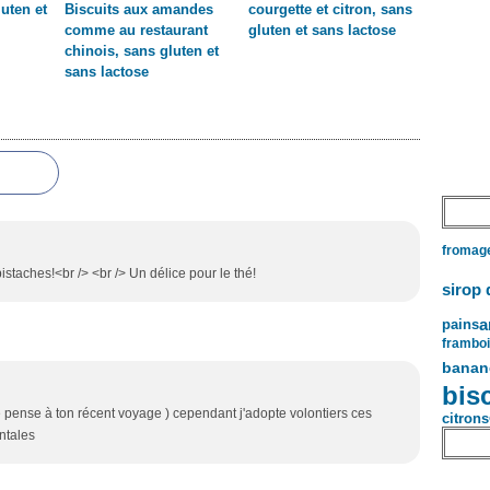
uten et
Biscuits aux amandes
courgette et citron, sans
comme au restaurant
gluten et sans lactose
chinois, sans gluten et
sans lactose
fromag
istaches!<br /> <br /> Un délice pour le thé!
sirop 
a
pains
frambo
banan
bis
 je pense à ton récent voyage ) cependant j'adopte volontiers ces
citrons
entales