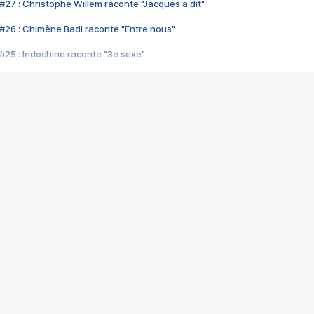
#27 : Christophe Willem raconte "Jacques a dit"
#26 : Chimène Badi raconte "Entre nous"
#25 : Indochine raconte "3e sexe"
#24 : Zaho raconte "C'est chelou"
#23 : Patrick Bruel raconte "Au café des délices"
#22 : Kyo raconte "Le chemin"
#21 : Nolwenn Leroy raconte "Cassé"
#20 : Patrick Hernandez raconte "Born to be alive"
#19 : Lorie raconte "Près de moi"
#18 : Michael Jones raconte "A nos actes manqués" (avec Jean-Jacque
#17 : Khaled raconte "Aïcha"
#16 : Corneille raconte "Parce qu'on vient de loin"
#15 : Indochine raconte "L'aventurier"