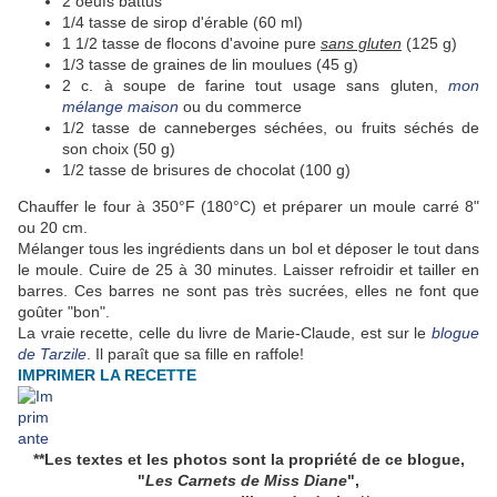
2 oeufs battus
1/4 tasse de sirop d'érable (60 ml)
1 1/2 tasse de flocons d'avoine pure
sans gluten
(125 g)
1/3 tasse de graines de lin moulues (45 g)
2 c. à soupe de farine tout usage sans gluten,
mon
mélange maison
ou du commerce
1/2 tasse de canneberges séchées, ou fruits séchés de
son choix (50 g)
1/2 tasse de brisures de chocolat (100 g)
Chauffer le four à 350°F (180°C) et préparer un moule carré 8"
ou 20 cm.
Mélanger tous les ingrédients dans un bol et déposer le tout dans
le moule. Cuire de 25 à 30 minutes. Laisser refroidir et tailler en
barres. Ces barres ne sont pas très sucrées, elles ne font que
goûter "bon".
La vraie recette, celle du livre de Marie-Claude, est sur le
blogue
de Tarzile
. Il paraît que sa fille en raffole!
IMPRIMER LA RECETTE
**Les textes et les photos sont la propriété de ce blogue,
"
Les Carnets de Miss Diane
",