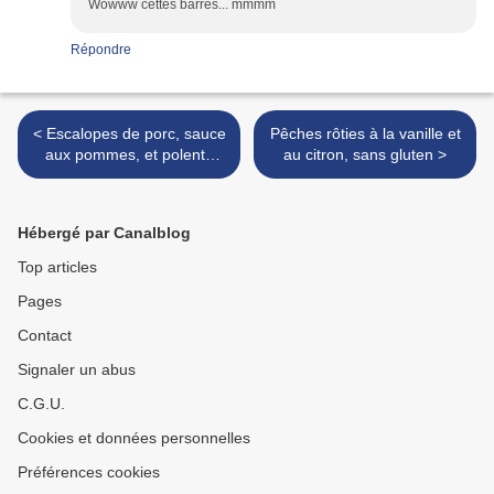
Wowww cettes barres... mmmm
Répondre
< Escalopes de porc, sauce
Pêches rôties à la vanille et
aux pommes, et polenta
au citron, sans gluten >
aux pois verts, sans gluten
Hébergé par Canalblog
Top articles
Pages
Contact
Signaler un abus
C.G.U.
Cookies et données personnelles
Préférences cookies