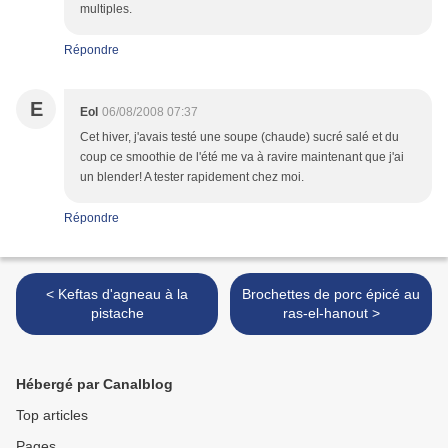
multiples.
Répondre
E
Eol
06/08/2008 07:37
Cet hiver, j'avais testé une soupe (chaude) sucré salé et du
coup ce smoothie de l'été me va à ravire maintenant que j'ai
un blender! A tester rapidement chez moi.
Répondre
< Keftas d'agneau à la
Brochettes de porc épicé au
pistache
ras-el-hanout >
Hébergé par Canalblog
Top articles
Pages