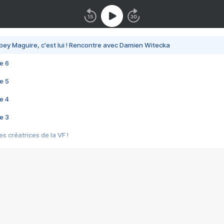
bey Maguire, c'est lui ! Rencontre avec Damien Witecka
e 6
e 5
e 4
e 3
s créatrices de la VF !
e 2
e 1
e Mektoub My Love arrive enfin ! Rencontre avec Shaïn Boumedine et Sal
i : après Toni en famille