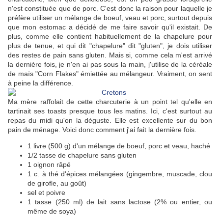
n'est constituée que de porc. C'est donc la raison pour laquelle je
préfère utiliser un mélange de boeuf, veau et porc, surtout depuis
que mon estomac a décidé de me faire savoir qu'il existait. De
plus, comme elle contient habituellement de la chapelure pour
plus de tenue, et qui dit "chapelure" dit "gluten", je dois utiliser
des restes de pain sans gluten. Mais si, comme cela m'est arrivé
la dernière fois, je n'en ai pas sous la main, j'utilise de la céréale
de maïs "Corn Flakes" émiettée au mélangeur. Vraiment, on sent
à peine la différence.
Ma mère raffolait de cette charcuterie à un point tel qu'elle en
tartinait ses toasts presque tous les matins. Ici, c'est surtout au
repas du midi qu'on la déguste. Elle est excellente sur du bon
pain de ménage. Voici donc comment j'ai fait la dernière fois.
1 livre (500 g) d'un mélange de boeuf, porc et veau, haché
1/2 tasse de chapelure sans gluten
1 oignon râpé
1 c. à thé d'épices mélangées (gingembre, muscade, clou
de girofle, au goût)
sel et poivre
1 tasse (250 ml) de lait sans lactose (2% ou entier, ou
même de soya)