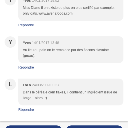
Yves
14/11/2017 19:02
Miss Diane il en existe de plus en plus certifié,par exemple:
only oats, www.avenafoods.com
Répondre
Y
Yves
14/11/2017 13:48
Au lieu du pain on le remplace par des flocons d'avoine
(gruau).
Répondre
L
LoLo
24/03/2009 00:37
Dans le céréale corn flakes, il contient un ingrédient issue de
l'orge....alors...:(
Répondre