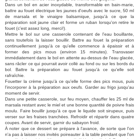
Dans un bol en acier inoxydable, transformable en bain-marie,
battre au fouet électrique les jaunes d'oeufs avec le sucre, 50 ml
de marsala et le vinaigre balsamique, jusqu'à ce que la
préparation soit jaune clair et forme un ruban lorsqu'on retire le
fouet (c'est assez long, merci!).
Mettre le bol sur une casserole contenant de l'eau bouillante,
sans toutefois la laisser bouillir. Battre au fouet la préparation
continuellement jusqu'à ce qu'elle commence à épaissir et à
former des pics mous (environ 15 minutes). Transvaser
immédiatement dans le bol en attente au-dessus de l'eau glacée,
sans râcler ce qui pourrait avoir collé au fond ou sur les bords du
bol. Battre la préparation au fouet jusqu'à ce qu'elle soit
rafraîchie.
Fouetter la crème jusqu'à ce qu'elle forme des pics mous, puis
l'incorporer à la préparation aux oeufs. Garder au frigo jusqu'au
moment de servir.
Dans une petite casserole, sur feu moyen, chauffer les 25 ml de
marsala restant avec le miel et une bonne quantité de poivre frais
moulu. Faire bouillir jusqu'à ce que le liquide soit sirupeux, puis
verser sur les fraises tranchées. Refroidir et répartir dans quatre
coupes. Avant de servir, garnir du sabayon froid.
À noter que ce dessert se prépare à l'avance, de sorte que l'on
n'a pas à laisser nos invités poireauter à la table pendant que l'on