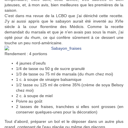
juteuses, et, à mon avis, bien meilleures que les premières de la
saison.
C'est dans ma revue de la LCBO que j'ai déniché cette recette.
J'y ai aussi appris que le sabayon aurait été inventé au XVIe
siècle à la cour florentine des Médicis. Comme la recette
demandait du marsala et que je n'en avais pas sous la main, j'ai
opté pour du rhum, ce qui confère sûrement à ce dessert une
touche un peu nord-américaine.
Rendement : 4 portions
4 jaunes d'oeufs
1/4 de tasse ou 50 g de sucre granulé
1/3 de tasse ou 75 ml de marsala (du rhum chez moi)
1 c. à soupe de vinaigre balsamique
1/2 tasse ou 125 ml de crème 35% (crème de soya Belsoy
chez moi)
2 c. à soupe de miel
Poivre au goût
2 tasses de fraises, tranchées si elles sont grosses (en
conserver quelques-unes pour la décoration)
Tout d'abord, préparer un bol et le déposer dans un autre plus
grand, contenant de l'eau glacée ou même des glaçons.