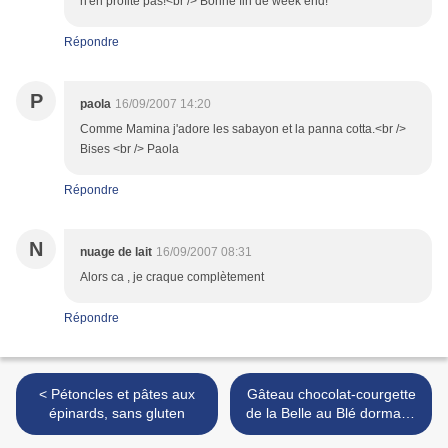
n'en profite pas!<br /> Bonne fin de week end!
Répondre
P
paola
16/09/2007 14:20
Comme Mamina j'adore les sabayon et la panna cotta.<br />
Bises <br /> Paola
Répondre
N
nuage de lait
16/09/2007 08:31
Alors ca , je craque complètement
Répondre
< Pétoncles et pâtes aux
Gâteau chocolat-courgette
épinards, sans gluten
de la Belle au Blé dormant,
et plus >