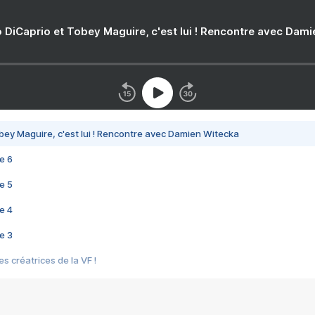
 DiCaprio et Tobey Maguire, c'est lui ! Rencontre avec Dam
bey Maguire, c'est lui ! Rencontre avec Damien Witecka
e 6
e 5
e 4
e 3
s créatrices de la VF !
e 2
e 1