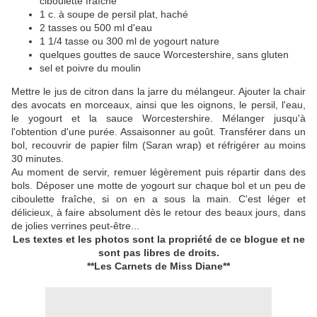
ciboulette fraîche
1 c. à soupe de persil plat, haché
2 tasses ou 500 ml d'eau
1 1/4 tasse ou 300 ml de yogourt nature
quelques gouttes de sauce Worcestershire, sans gluten
sel et poivre du moulin
Mettre le jus de citron dans la jarre du mélangeur. Ajouter la chair
des avocats en morceaux, ainsi que les oignons, le persil, l'eau,
le yogourt et la sauce Worcestershire. Mélanger jusqu'à
l'obtention d'une purée. Assaisonner au goût. Transférer dans un
bol, recouvrir de papier film (Saran wrap) et réfrigérer au moins
30 minutes.
Au moment de servir, remuer légèrement puis répartir dans des
bols. Déposer une motte de yogourt sur chaque bol et un peu de
ciboulette fraîche, si on en a sous la main. C'est léger et
délicieux, à faire absolument dès le retour des beaux jours, dans
de jolies verrines peut-être...
Les textes et les photos sont la propriété de ce blogue
et ne
sont pas libres de droits.
**Les Carnets de Miss Diane**