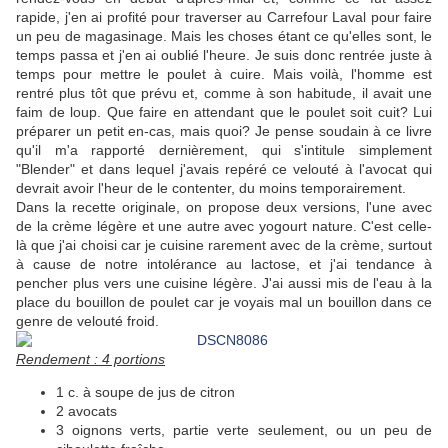
rapide, j'en ai profité pour traverser au Carrefour Laval pour faire
un peu de magasinage. Mais les choses étant ce qu'elles sont, le
temps passa et j'en ai oublié l'heure. Je suis donc rentrée juste à
temps pour mettre le poulet à cuire. Mais voilà, l'homme est
rentré plus tôt que prévu et, comme à son habitude, il avait une
faim de loup. Que faire en attendant que le poulet soit cuit? Lui
préparer un petit en-cas, mais quoi? Je pense soudain à ce livre
qu'il m'a rapporté dernièrement, qui s'intitule simplement
"Blender" et dans lequel j'avais repéré ce velouté à l'avocat qui
devrait avoir l'heur de le contenter, du moins temporairement.
Dans la recette originale, on propose deux versions, l'une avec
de la crème légère et une autre avec yogourt nature. C'est celle-
là que j'ai choisi car je cuisine rarement avec de la crème, surtout
à cause de notre intolérance au lactose, et j'ai tendance à
pencher plus vers une cuisine légère. J'ai aussi mis de l'eau à la
place du bouillon de poulet car je voyais mal un bouillon dans ce
genre de velouté froid.
Rendement : 4 portions
1 c. à soupe de jus de citron
2 avocats
3 oignons verts, partie verte seulement, ou un peu de