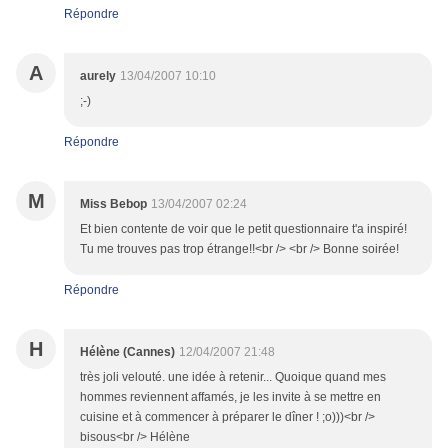
Répondre
A
aurely
13/04/2007 10:10
;-)
Répondre
M
Miss Bebop
13/04/2007 02:24
Et bien contente de voir que le petit questionnaire t'a inspiré!
Tu me trouves pas trop étrange!!<br /> <br /> Bonne soirée!
Répondre
H
Hélène (Cannes)
12/04/2007 21:48
très joli velouté. une idée à retenir... Quoique quand mes
hommes reviennent affamés, je les invite à se mettre en
cuisine et à commencer à préparer le dîner ! ;o)))<br />
bisous<br /> Hélène