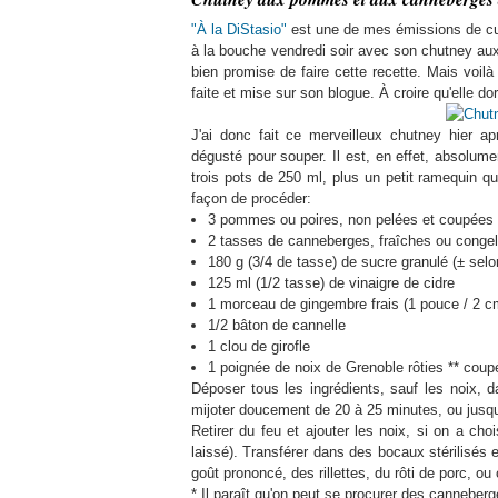
"À la DiStasio"
est une de mes émissions de cui
à la bouche vendredi soir avec son chutney au
bien promise de faire cette recette. Mais voil
faite et mise sur son blogue. À croire qu'elle dor
J'ai donc fait ce merveilleux chutney hier a
dégusté pour souper. Il est, en effet, absolume
trois pots de 250 ml, plus un petit ramequin qu
façon de procéder:
3 pommes ou poires, non pelées et coupées
2 tasses de canneberges, fraîches ou congel
180 g (3/4 de tasse) de sucre granulé (± selo
125 ml (1/2 tasse) de vinaigre de cidre
1 morceau de gingembre frais (1 pouce / 2 c
1/2 bâton de cannelle
1 clou de girofle
1 poignée de noix de Grenoble rôties ** coupé
Déposer tous les ingrédients, sauf les noix, da
mijoter doucement de 20 à 25 minutes, ou jusqu
Retirer du feu et ajouter les noix, si on a chois
laissé). Transférer dans des bocaux stérilisés
goût prononcé, des rillettes, du rôti de porc, ou
* Il paraît qu'on peut se procurer des canneber