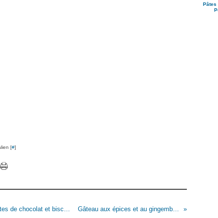
Pâtes 
P
lien [
#
]
Rochers à la noix de coco, biscuits aux pépittes de chocolat et biscuits au beurre d'arachide, sans gluten
Gâteau aux épices et au gingembre confit, sans gluten