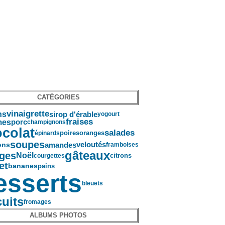
CATÉGORIES
vinaigrette
ns
sirop d'érable
yogourt
fraises
es
porc
champignons
colat
salades
poires
oranges
épinards
soupes
amandes
veloutés
ons
framboises
gâteaux
ges
Noël
citrons
courgettes
et
pains
bananes
esserts
bleuets
cuits
fromages
ALBUMS PHOTOS