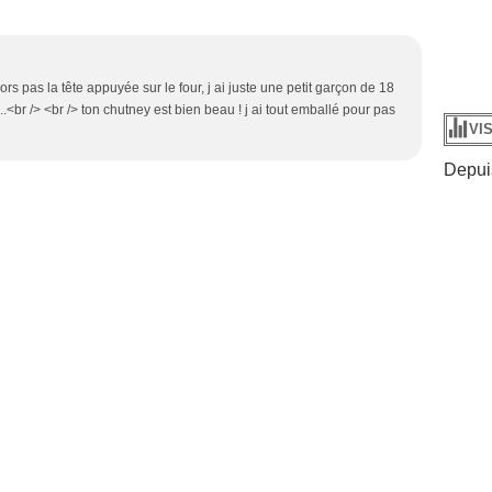
rs pas la tête appuyée sur le four, j ai juste une petit garçon de 18
<br /> <br /> ton chutney est bien beau ! j ai tout emballé pour pas
VI
Depuis