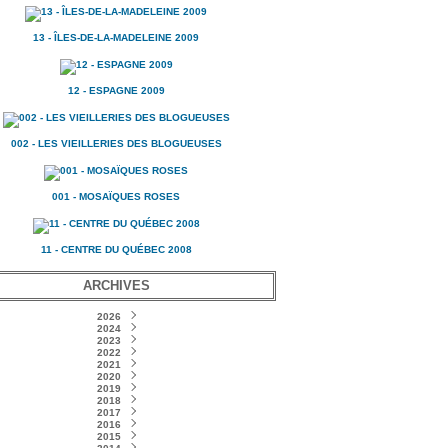
13 - ÎLES-DE-LA-MADELEINE 2009
12 - ESPAGNE 2009
002 - LES VIEILLERIES DES BLOGUEUSES
001 - MOSAÏQUES ROSES
11 - CENTRE DU QUÉBEC 2008
ARCHIVES
2026
2024
Février
(1)
Novembre
2023
(1)
Décembre
2022
Juin
(2)
(1)
Septembre
Novembre
2021
Mars
(1)
(1)
(1)
Septembre
Décembre
2020
Janvier
Mars
(3)
(2)
(1)
(2)
Décembre
2019
Octobre
Janvier
Janvier
(2)
(1)
(1)
(3)
Septembre
Novembre
2018
Octobre
(2)
(3)
(1)
Décembre
2017
Octobre
Août
Août
(1)
(2)
(4)
(2)
Septembre
Novembre
Novembre
2016
Juillet
Juillet
(4)
(7)
(4)
(4)
(2)
Décembre
2015
Octobre
Octobre
Août
Juin
Mai
(2)
(5)
(1)
(5)
(5)
(8)