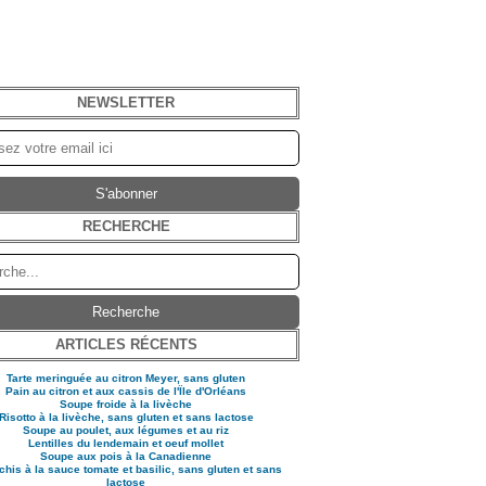
NEWSLETTER
RECHERCHE
ARTICLES RÉCENTS
Tarte meringuée au citron Meyer, sans gluten
Pain au citron et aux cassis de l'Ïle d'Orléans
Soupe froide à la livèche
Risotto à la livèche, sans gluten et sans lactose
Soupe au poulet, aux légumes et au riz
Lentilles du lendemain et oeuf mollet
Soupe aux pois à la Canadienne
his à la sauce tomate et basilic, sans gluten et sans
lactose