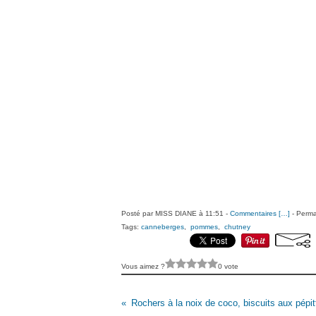
Posté par MISS DIANE à 11:51 -
Commentaires [
…
]
- Perma
Tags:
canneberges
,
pommes
,
chutney
Vous aimez ?
0 vote