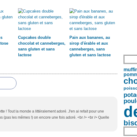
ns
Cupcakes double
Pain aux bananes, au
ctose
chocolat et canneberges,
sirop d'érable et aux
sans gluten et sans
canneberges, sans
lactose
gluten et sans lactose
muffi
pomm
cho
poiss
pota
poul
d
cette ! Tout la monde a littéralement adoré. J'en ai refait pour une
s (pas les mêmes !) on encore une fois adoré. <br /> <br /> Quelle
bis