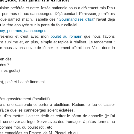
sine préférée et notre Josée nationale nous a drôlement mis l'eau
x pommes et aux canneberges. Déjà pendant l'émission, je m'étais
à que samedi matin, Isabelle des "
Gourmandises d'Isa
" l'avait déjà
t la tête appuyée sur la porte du four celle-là!
près-midi et c'est avec mon
poulet au romarin
que nous l'avons
nt sublime et, en plus, simple et rapide à réaliser. Le rendement :
e nous avions envie de lécher tellement c'était bon. Voici donc la
 en dés
ées *
n les goûts)
m), pelé et haché finement
es grossièrement (facultatif)
ns une casserole et porter à ébullition. Réduire le feu et laisser
'à ce que les canneberges soient éclatées.
i d'en mettre. Laisser tiédir et retirer le bâton de cannelle (je l'ai
 et conserver au frigo. Servir avec des fromages à pâtes fermes au
 comme moi, du poulet rôti, etc.
ges congelées en France, de M. Picard, eh oui!